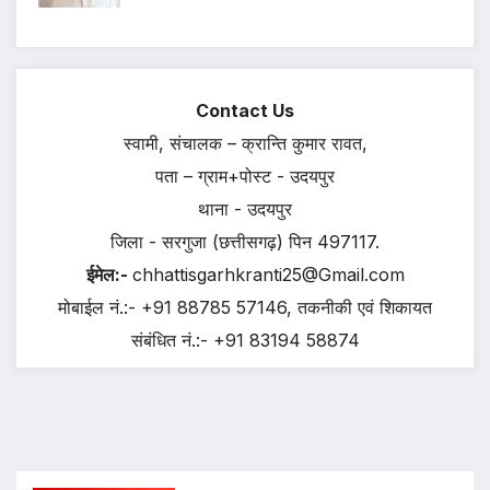
Contact Us
स्वामी, संचालक – क्रान्ति कुमार रावत,
पता – ग्राम+पोस्ट - उदयपुर
थाना - उदयपुर
जिला - सरगुजा (छत्तीसगढ़) पिन 497117.
ईमेल:-
chhattisgarhkranti25@Gmail.com
मोबाईल नं.:- +91 88785 57146, तकनीकी एवं शिकायत
संबंधित नं.:- +91 83194 58874