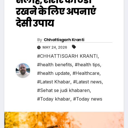
रखने के लिए अपनाएं
देसी उपाय
By
Chhattisgarh Kranti
MAY 24, 2026
#CHHATTISGARH KRANTI
,
#health benefits
,
#health tips
,
#health update
,
#Healthcare
,
#Latest Khabar
,
#Latest news
,
#Sehat se judi khabaren
,
#Today khabar
,
#Today news