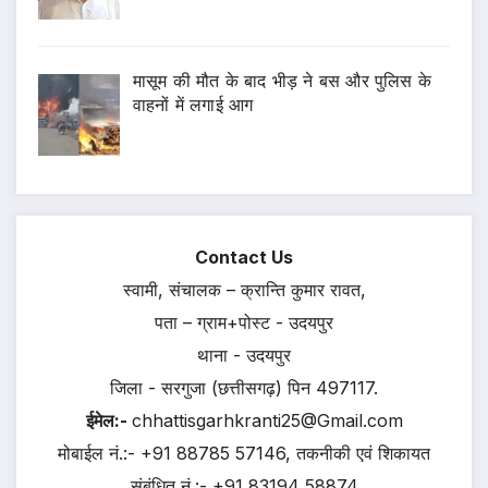
मासूम की मौत के बाद भीड़ ने बस और पुलिस के
वाहनों में लगाई आग
Contact Us
स्वामी, संचालक – क्रान्ति कुमार रावत,
पता – ग्राम+पोस्ट - उदयपुर
थाना - उदयपुर
जिला - सरगुजा (छत्तीसगढ़) पिन 497117.
ईमेल:-
chhattisgarhkranti25@Gmail.com
मोबाईल नं.:- +91 88785 57146, तकनीकी एवं शिकायत
संबंधित नं.:- +91 83194 58874