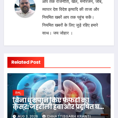
आप तक राजनीति, खेल, मनोरंजन, जॉब,
व्यापार देश विदेश इत्यादि की ताजा और
नियमित खबरें आप तक पहुंच सकें।
नियमित खबरों के लिए जुड़े रहिए हमारे
साथ। जय जोहार ।
Related Post
हेल्थ,
बिना धूम्रपान किए फेफड़ों का
कैंसर: जहरीली हवा और प्रदूषित घर
ले रहे जान
AUG 3, 2026
CHHATTISGARH KRANTI