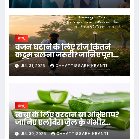
हेल्थ,
वजन घटाने के लिए रोज कितने
कदम चलना जरूरी? जानिए पूरा
गणित
JUL 31, 2026
CHHATTISGARH KRANTI
हेल्थ,
त्वचा के लिए वरदान या अभिशाप?
जानिए एलोवेरा जेल के गंभीर
नुकसान और सही तरीका….
JUL 30, 2026
CHHATTISGARH KRANTI