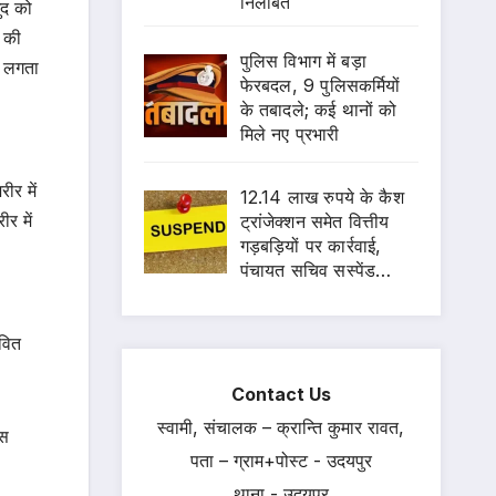
निलंबित
ुद को
े की
पुलिस विभाग में बड़ा
े लगता
फेरबदल, 9 पुलिसकर्मियों
के तबादले; कई थानों को
मिले नए प्रभारी
ीर में
12.14 लाख रुपये के कैश
र में
ट्रांजेक्शन समेत वित्तीय
गड़बड़ियों पर कार्रवाई,
पंचायत सचिव सस्पेंड…
ावित
Contact Us
स्वामी, संचालक – क्रान्ति कुमार रावत,
्स
पता – ग्राम+पोस्ट - उदयपुर
थाना - उदयपुर