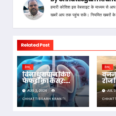
हमारी कोशिश इस वेबसाइट के माध्यम से आप 
खबरें आप तक पहुंच सकें। नियमित खबरों के
Related Post
हेल्थ,
हेल्थ,
बिना धूम्रपान किए
वजन 
फेफड़ों का कैंसर:
रोज 
जहरीली हवा और
चलना
AUG 3, 2026
JUL 3
प्रदूषित घर ले रहे जान
पूरा
CHHATTISGARH KRANTI
CHHATT