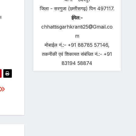
जिला - सरगुजा (छत्तीसगढ़) पिन 497117.
े
ईमेल:-
chhattisgarhkranti25@Gmail.co
m
मोबाईल नं.:- +91 88785 57146,
तकनीकी एवं शिकायत संबंधित नं.:- +91
83194 58874