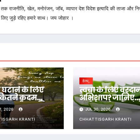
तक राजनीति, खेल, मनोरंजन, जॉब, व्यापार देश विदेश इत्यादि की ताजा और न
 लिए जुड़े रहिए हमारे साथ। जय जोहार ।
हेल्थ,
घटाने के लिए
त्वचा के लिए वरदा
कितने कदम
अभिशाप? जानिए
 जरूरी? जानिए
एलोवेरा जेल के गं
1, 2026
JUL 30, 2026
 गणित
नुकसान और सही
तरीका….
ISGARH KRANTI
CHHATTISGARH KRANTI