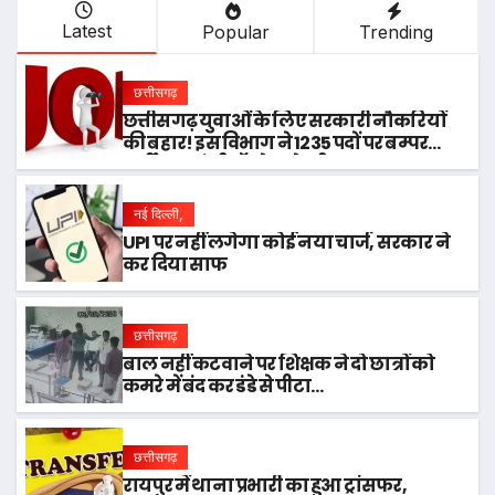
Latest
Popular
Trending
छत्तीसगढ़
छत्तीसगढ़ युवाओं के लिए सरकारी नौकरियों
की बहार! इस विभाग ने 1235 पदों पर बम्पर
भर्ती, डाटा एंट्री ऑपरेटर के ही 400 पद…
नई दिल्ली,
UPI पर नहीं लगेगा कोई नया चार्ज, सरकार ने
कर दिया साफ
छत्तीसगढ़
बाल नहीं कटवाने पर शिक्षक ने दो छात्रों को
कमरे में बंद कर डंडे से पीटा…
छत्तीसगढ़
रायपुर में थाना प्रभारी का हुआ ट्रांसफर,