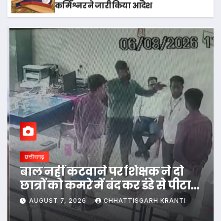
कमिश्नर ने जारी किया आदेश
छत्तीसगढ़
 कटवाने पर शिक्षक ने दो
रायपुर में थ
 कमरे में बंद कर डंडे से पीटा…
ट्रांसफर, क
आदेश
, 2026
CHHATTISGARH KRANTI
AUGUST 7, 20