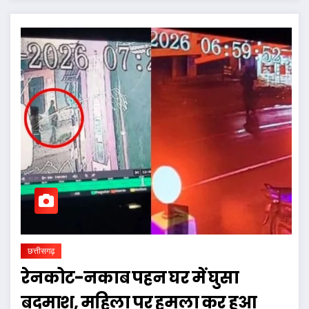
छत्तीसगढ़
रेनकोट-नकाब पहन घर में घुसा
बदमाश, महिला पर हमला कर हुआ