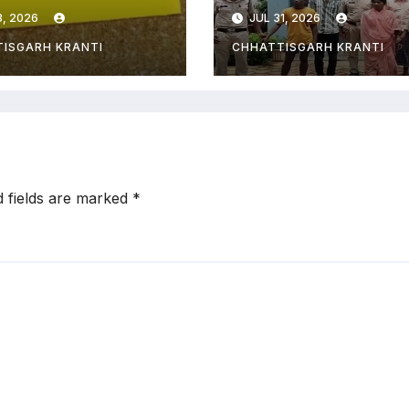
ी का वीडियो वायरल
पर हमला, महिला 
, 2026
JUL 31, 2026
पर JD ने दो शिक्षकों
नाबालिग समेत 6
िया निलंबित….
गिरफ्तार
ISGARH KRANTI
CHHATTISGARH KRANTI
d fields are marked
*