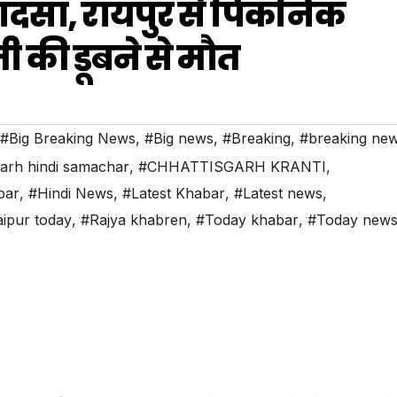
 हादसा, रायपुर से पिकनिक
 की डूबने से मौत
#Big Breaking News
,
#Big news
,
#Breaking
,
#breaking ne
garh hindi samachar
,
#CHHATTISGARH KRANTI
,
bar
,
#Hindi News
,
#Latest Khabar
,
#Latest news
,
ipur today
,
#Rajya khabren
,
#Today khabar
,
#Today new