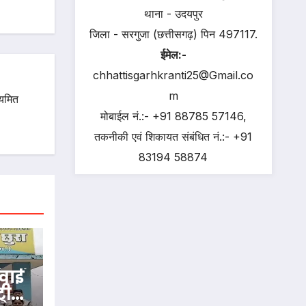
थाना - उदयपुर
जिला - सरगुजा (छत्तीसगढ़) पिन 497117.
ईमेल:-
chhattisgarhkranti25@Gmail.co
m
ियमित
मोबाईल नं.:- +91 88785 57146,
तकनीकी एवं शिकायत संबंधित नं.:- +91
83194 58874
रवाई
 टीम