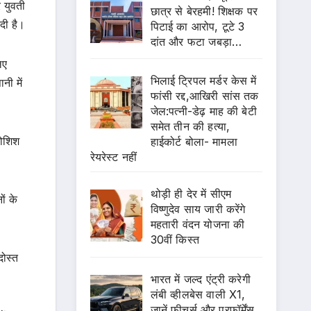
र युवती
छात्र से बेरहमी! शिक्षक पर
दी है।
पिटाई का आरोप, टूटे 3
दांत और फटा जबड़ा…
िए
भिलाई ट्रिपल मर्डर केस में
नी में
फांसी रद्द,आखिरी सांस तक
जेल:पत्नी-डेढ़ माह की बेटी
समेत तीन की हत्या,
कोशिश
हाईकोर्ट बोला- मामला
रेयरेस्ट नहीं
थोड़ी ही देर में सीएम
ों के
विष्णुदेव साय जारी करेंगे
महतारी वंदन योजना की
30वीं किस्त
दोस्त
भारत में जल्द एंट्री करेगी
लंबी व्हीलबेस वाली X1,
जानें फीचर्स और परफॉर्मेंस