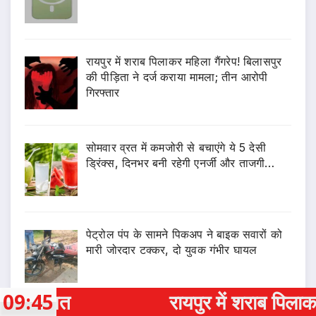
रायपुर में शराब पिलाकर महिला गैंगरेप! बिलासपुर
की पीड़िता ने दर्ज कराया मामला; तीन आरोपी
गिरफ्तार
सोमवार व्रत में कमजोरी से बचाएंगे ये 5 देसी
ड्रिंक्स, दिनभर बनी रहेगी एनर्जी और ताजगी…
पेट्रोल पंप के सामने पिकअप ने बाइक सवारों को
मारी जोरदार टक्कर, दो युवक गंभीर घायल
09:45
रायपुर में शराब पिलाकर महिला गैंगरेप! बिलास