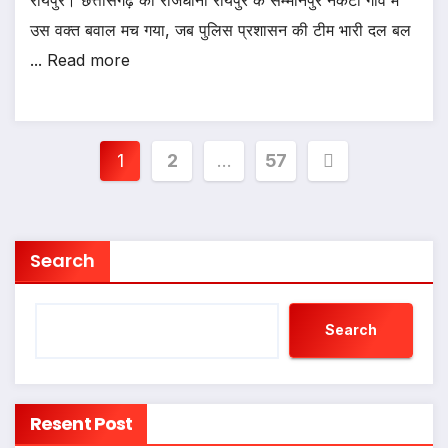
रायपुर। छत्तीसगढ़ की राजधानी रायपुर के सम्मानपुर नकटी गांव में
उस वक्त बवाल मच गया, जब पुलिस प्रशासन की टीम भारी दल बल
... Read more
Posts
1
2
…
57
pagination
Search
Search
Resent Post