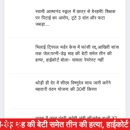
स्वामी आत्मानंद स्कूल में छात्र से बेरहमी! शिक्षक
पर पिटाई का आरोप, टूटे 3 दांत और फटा
जबड़ा…
भिलाई ट्रिपल मर्डर केस में फांसी रद्द,आखिरी सांस
तक जेल:पत्नी-डेढ़ माह की बेटी समेत तीन की
हत्या, हाईकोर्ट बोला- मामला रेयरेस्ट नहीं
थोड़ी ही देर में सीएम विष्णुदेव साय जारी करेंगे
महतारी वंदन योजना की 30वीं किस्त
भारत में जल्द एंट्री करेगी लंबी व्हीलबेस वाली X1,
त तीन की हत्या, हाईकोर्ट बोला- मामला रेयरेस्ट
10:18
जानें फीचर्स और परफॉर्मेंस