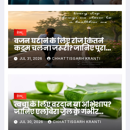
हेल्थ,
वजन घटाने के लिए रोज कितने
कदम चलना जरूरी? जानिए पूरा
गणित
JUL 31, 2026
CHHATTISGARH KRANTI
हेल्थ,
त्वचा के लिए वरदान या अभिशाप?
जानिए एलोवेरा जेल के गंभीर
नुकसान और सही तरीका….
JUL 30, 2026
CHHATTISGARH KRANTI