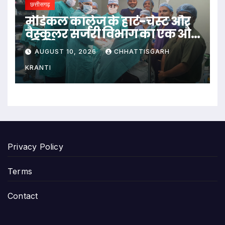
छत्तीसगढ़
​मेडिकल कॉलेज के हार्ट-चेस्ट और
वैस्कुलर सर्जरी विभाग का एक और
कीर्तिमान
AUGUST 10, 2026
CHHATTISGARH
KRANTI
Privacy Policy
Terms
Contact