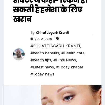
सकती है हमेशा के लिए
खराब
By
Chhattisgarh Kranti
JUL 2, 2026
#CHHATTISGARH KRANTI
,
#health benefits
,
#Health care
,
#health tips
,
#Hindi News
,
#Latest news
,
#Today khabar
,
#Today news