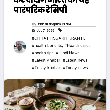
पारंपरिक रेसिपी
By
Chhattisgarh Kranti
JUL 7, 2026
#CHHATTISGARH KRANTI
,
#health benefits
,
#Health care
,
#health tips
,
#Hindi News
,
#Latest Khabar
,
#Latest news
,
#Today khabar
,
#Today news