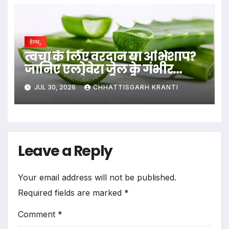
हेल्थ,
त्वचा के लिए वरदान या अभिशाप?
जानिए एलोवेरा जेल के गंभीर
नुकसान और सही तरीका….
JUL 30, 2026
CHHATTISGARH KRANTI
Leave a Reply
Your email address will not be published.
Required fields are marked
*
Comment
*