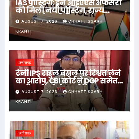
IAS पोस्टिंग: इन आईएएस अफसरों
को मिली नयी पोस्टिंग, राज्य
सरकार ने जारी किया आदेश
AUGUST 7, 2026
CHHATTISGARH
KRANTI
छत्तीसगढ़
ट्रेनी IPS राहुल बंसल पर रिश्वत लेने
का आरोप, CBI कोर्ट ने DGP समेत
सभी पक्षों को भेजा नोटिस
AUGUST 7, 2026
CHHATTISGARH
KRANTI
छत्तीसगढ़