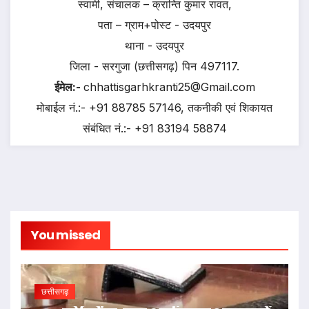
स्वामी, संचालक – क्रान्ति कुमार रावत,
पता – ग्राम+पोस्ट - उदयपुर
थाना - उदयपुर
जिला - सरगुजा (छत्तीसगढ़) पिन 497117.
ईमेल:-
chhattisgarhkranti25@Gmail.com
मोबाईल नं.:- +91 88785 57146, तकनीकी एवं शिकायत
संबंधित नं.:- +91 83194 58874
You missed
छत्तीसगढ़