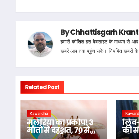
navigation
By
Chhattisgarh Krant
हमारी कोशिश इस वेबसाइट के माध्यम से आप 
खबरें आप तक पहुंच सकें। नियमित खबरों के
Related Post
Kawardha
Kawar
मलेरिया का प्रकोप! 3
लिव-इ
मौतों से दहशत, 70 से
की सं
ज्यादा ग्रामीण चपेट में
मौत