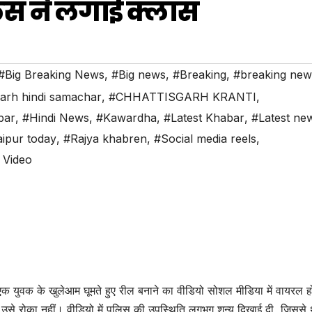
िस ने लगाई क्लास
#Big Breaking News
,
#Big news
,
#Breaking
,
#breaking new
garh hindi samachar
,
#CHHATTISGARH KRANTI
,
bar
,
#Hindi News
,
#Kawardha
,
#Latest Khabar
,
#Latest ne
ipur today
,
#Rajya khabren
,
#Social media reels
,
l Video
एक युवक के खुलेआम घूमते हुए रील बनाने का वीडियो सोशल मीडिया में वायरल ह
ने उसे रोका नहीं। वीडियो में पुलिस की उपस्थिति लगभग शून्य दिखाई दी, जिससे 