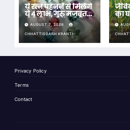
ये रत्न पहनने से मिलेंगे
जैविक
ये 4 लाभ, गुरु मजबूत
का घो
होते ही बनते हैं सारे
में 
AUGUST 7, 2026
AUG
काम…
CHHATTISGARH KRANTI
CHHAT
Privacy Policy
Terms
Contact