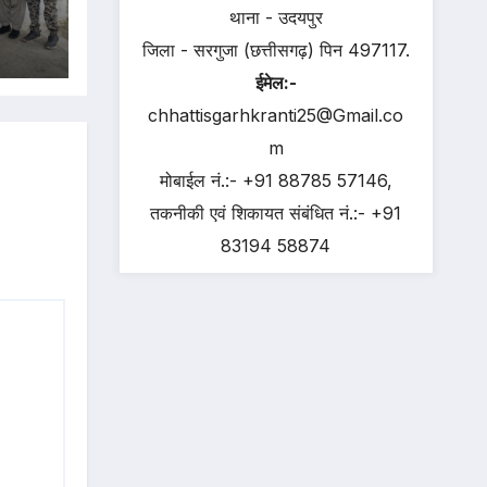
श
थाना - उदयपुर
जिला - सरगुजा (छत्तीसगढ़) पिन 497117.
ईमेल:-
chhattisgarhkranti25@Gmail.co
m
मोबाईल नं.:- +91 88785 57146,
तकनीकी एवं शिकायत संबंधित नं.:- +91
83194 58874