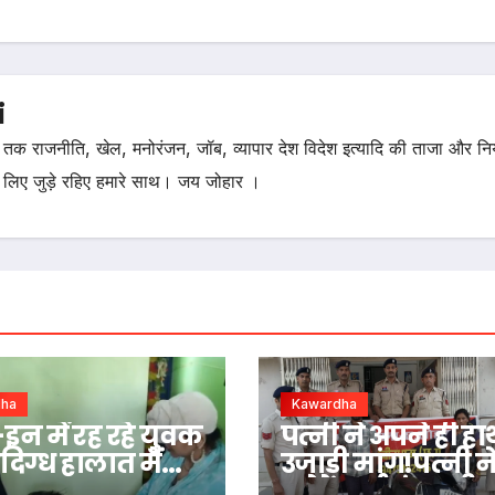
i
तक राजनीति, खेल, मनोरंजन, जॉब, व्यापार देश विदेश इत्यादि की ताजा और न
 लिए जुड़े रहिए हमारे साथ। जय जोहार ।
dha
Kawardha
न में रह रहे युवक
पत्नी ने अपने ही हाथ
दिग्ध हालात में
उजाड़ी मांग!पत्नी न
चचेरे भाई संग रची 