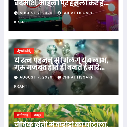
बदमाश, महिला पर हमला कर हुआ
फरार; जांच में जुटी पुलिस…
AUGUST 7, 2026
CHHATTISGARH
KRANTI
Jyotishi,
ये रत्न पहनने से मिलेंगे ये 4 लाभ,
गुरु मजबूत होते ही बनते हैं सारे
काम…
AUGUST 7, 2026
CHHATTISGARH
KRANTI
छत्तीसगढ़
रायपुर
जैविक खेती में करोड़ों का घोटाला,