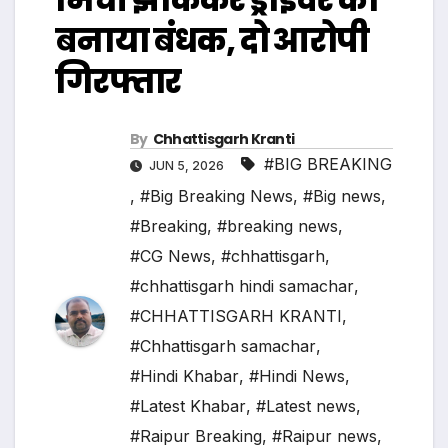
बनाया बंधक, दो आरोपी
गिरफ्तार
By
Chhattisgarh Kranti
#BIG BREAKING
JUN 5, 2026
,
#Big Breaking News
,
#Big news
,
#Breaking
,
#breaking news
,
#CG News
,
#chhattisgarh
,
#chhattisgarh hindi samachar
,
#CHHATTISGARH KRANTI
,
#Chhattisgarh samachar
,
#Hindi Khabar
,
#Hindi News
,
#Latest Khabar
,
#Latest news
,
#Raipur Breaking
,
#Raipur news
,