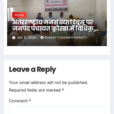
Korba
अंतरराष्ट्रीय जनसंख्या दिवस पर
जनपद पंचायत कोरबा में विधिक
जागरूकता कार्यक्रम; संसाधनों के
JUL 11, 2026
CHHATTISGARH KRANTI
संतुलित उपयोग और जन भागीदारी
पर दिया गया जोर
Leave a Reply
Your email address will not be published.
Required fields are marked
*
Comment
*