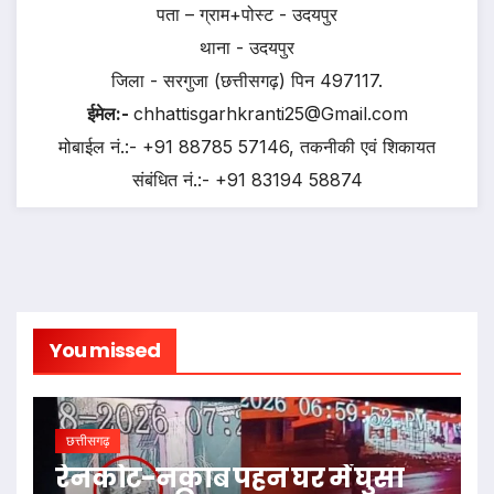
पता – ग्राम+पोस्ट - उदयपुर
थाना - उदयपुर
जिला - सरगुजा (छत्तीसगढ़) पिन 497117.
ईमेल:-
chhattisgarhkranti25@Gmail.com
मोबाईल नं.:- +91 88785 57146, तकनीकी एवं शिकायत
संबंधित नं.:- +91 83194 58874
You missed
छत्तीसगढ़
रेनकोट-नकाब पहन घर में घुसा