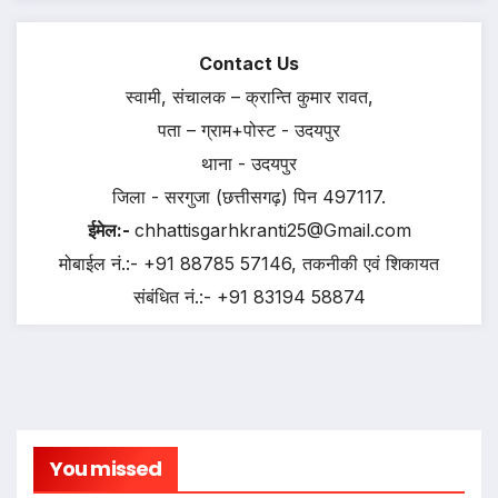
Contact Us
स्वामी, संचालक – क्रान्ति कुमार रावत,
पता – ग्राम+पोस्ट - उदयपुर
थाना - उदयपुर
जिला - सरगुजा (छत्तीसगढ़) पिन 497117.
ईमेल:-
chhattisgarhkranti25@Gmail.com
मोबाईल नं.:- +91 88785 57146, तकनीकी एवं शिकायत
संबंधित नं.:- +91 83194 58874
You missed