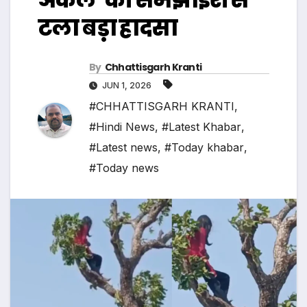
टला बड़ा हादसा
By
Chhattisgarh Kranti
JUN 1, 2026
#CHHATTISGARH KRANTI
,
#Hindi News
,
#Latest Khabar
,
#Latest news
,
#Today khabar
,
#Today news