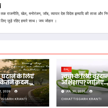
i
तक राजनीति, खेल, मनोरंजन, जॉब, व्यापार देश विदेश इत्यादि की ताजा और न
 लिए जुड़े रहिए हमारे साथ। जय जोहार ।
हेल्थ,
घटाने के लिए
त्वचा के लिए वरदा
कितने कदम
अभिशाप? जानिए
 जरूरी? जानिए
एलोवेरा जेल के गं
1, 2026
JUL 30, 2026
 गणित
नुकसान और सही
तरीका….
ISGARH KRANTI
CHHATTISGARH KRANTI