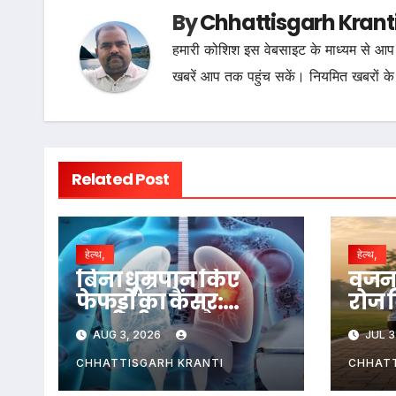
By
Chhattisgarh Krant
हमारी कोशिश इस वेबसाइट के माध्यम से आप 
खबरें आप तक पहुंच सकें। नियमित खबरों के
Related Post
हेल्थ,
हेल्थ,
बिना धूम्रपान किए
वजन 
फेफड़ों का कैंसर:
रोज 
जहरीली हवा और
चलना
AUG 3, 2026
JUL 3
प्रदूषित घर ले रहे जान
पूरा
CHHATTISGARH KRANTI
CHHATT