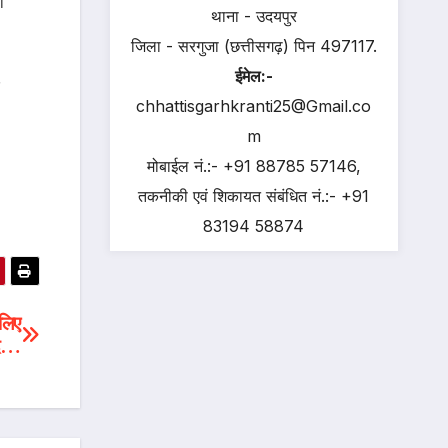
ो
थाना - उदयपुर
जिला - सरगुजा (छत्तीसगढ़) पिन 497117.
ईमेल:-
chhattisgarhkranti25@Gmail.co
m
मोबाईल नं.:- +91 88785 57146,
तकनीकी एवं शिकायत संबंधित नं.:- +91
83194 58874
 लिए
ंद…