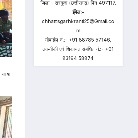
जिला - सरगुजा (छत्तीसगढ़) पिन 497117.
ईमेल:-
chhattisgarhkranti25@Gmail.co
m
मोबाईल नं.:- +91 88785 57146,
तकनीकी एवं शिकायत संबंधित नं.:- +91
83194 58874
े जाया