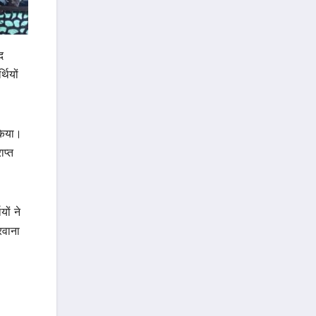
द
थियों
 किया।
ाप्त
यों ने
रवाना