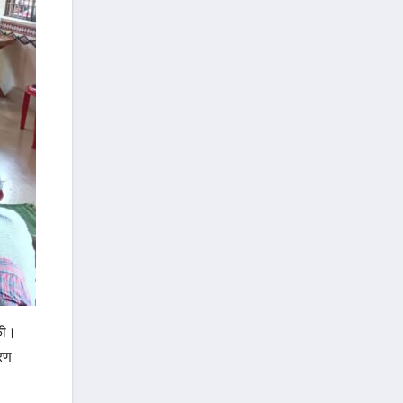
 की।
वरण