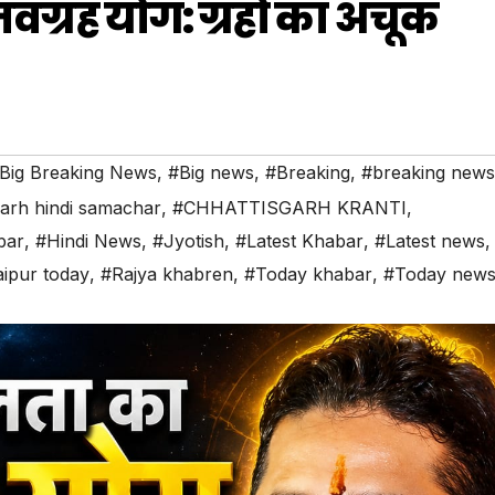
ग्रह योग: ग्रहों का अचूक
Big Breaking News
,
#Big news
,
#Breaking
,
#breaking news
garh hindi samachar
,
#CHHATTISGARH KRANTI
,
bar
,
#Hindi News
,
#Jyotish
,
#Latest Khabar
,
#Latest news
,
ipur today
,
#Rajya khabren
,
#Today khabar
,
#Today new