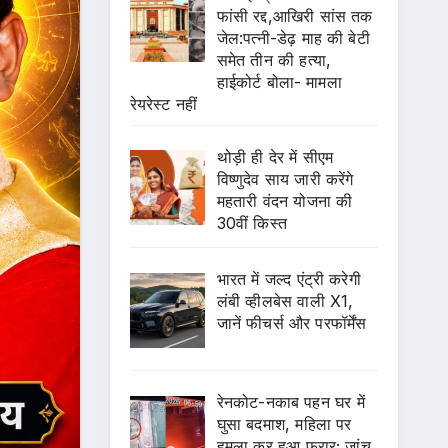
फांसी रद्द,आखिरी सांस तक
जेल:पत्नी-डेढ़ माह की बेटी
समेत तीन की हत्या,
हाईकोर्ट बोला- मामला
रेयरेस्ट नहीं
थोड़ी ही देर में सीएम
विष्णुदेव साय जारी करेंगे
महतारी वंदन योजना की
30वीं किस्त
भारत में जल्द एंट्री करेगी
लंबी व्हीलबेस वाली X1,
जानें फीचर्स और परफॉर्मेंस
रेनकोट-नकाब पहन घर में
घुसा बदमाश, महिला पर
हमला कर हुआ फरार; जांच