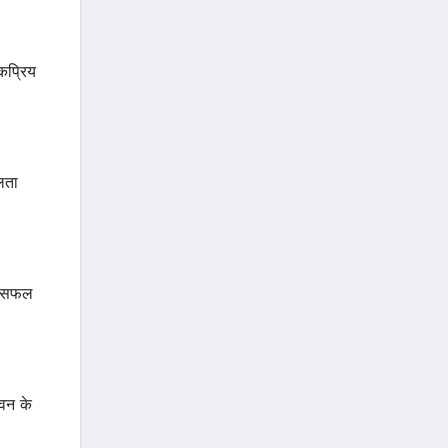
कप्रिय
लता
एक सफल
ीवन के