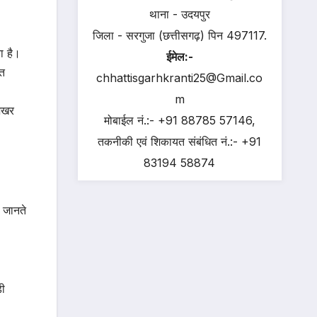
थाना - उदयपुर
जिला - सरगुजा (छत्तीसगढ़) पिन 497117.
ा है।
ईमेल:-
ित
chhattisgarhkranti25@Gmail.co
m
शिखर
मोबाईल नं.:- +91 88785 57146,
तकनीकी एवं शिकायत संबंधित नं.:- +91
83194 58874
ए जानते
़ी