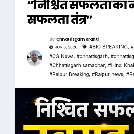
“निश्चित सफलता का नव
सफलता तंत्र”
By
Chhattisgarh Kranti
#BIG BREAKING
,
#
JUN 6, 2026
#CG News
,
#chhattisgarh
,
#chhattis
#Chhattisgarh samachar
,
#Hindi Kha
#Raipur Breaking
,
#Raipur news
,
#Ra