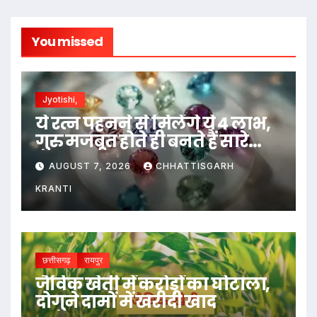
You missed
Jyotishi,
ये रत्न पहनने से मिलेंगे ये 4 लाभ,
गुरु मजबूत होते ही बनते हैं सारे
काम…
AUGUST 7, 2026
CHHATTISGARH
KRANTI
छत्तीसगढ़
रायपुर
जैविक खेती में करोड़ों का घोटाला,
दोगुने दामों में खरीदी खाद