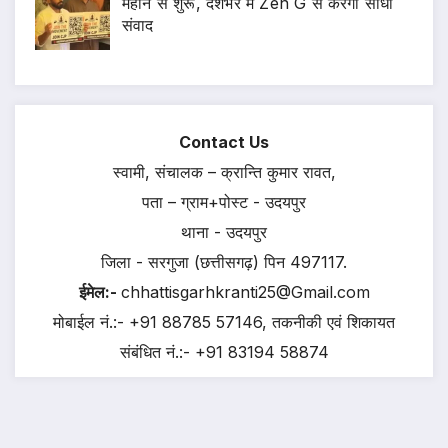
महीने से शुरू, देशभर में Zen G से करेगी सीधा
संवाद
Contact Us
स्वामी, संचालक – क्रान्ति कुमार रावत,
पता – ग्राम+पोस्ट - उदयपुर
थाना - उदयपुर
जिला - सरगुजा (छत्तीसगढ़) पिन 497117.
ईमेल:-
chhattisgarhkranti25@Gmail.com
मोबाईल नं.:- +91 88785 57146, तकनीकी एवं शिकायत
संबंधित नं.:- +91 83194 58874