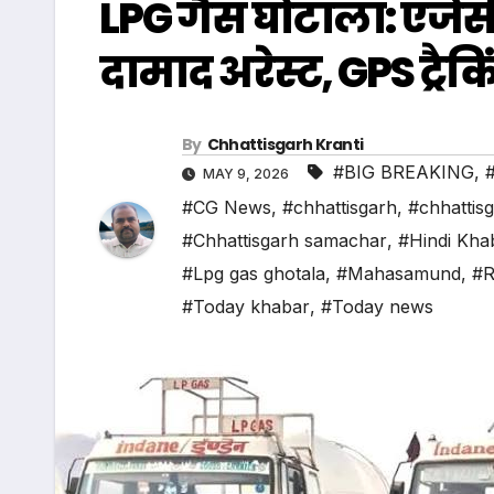
LPG गैस घोटाला: एजेंसी
दामाद अरेस्ट, GPS ट्रैक
By
Chhattisgarh Kranti
#BIG BREAKING
,
MAY 9, 2026
#CG News
,
#chhattisgarh
,
#chhattis
#Chhattisgarh samachar
,
#Hindi Kha
#Lpg gas ghotala
,
#Mahasamund
,
#R
#Today khabar
,
#Today news