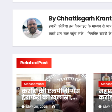
By
Chhattisgarh Krant
हमारी कोशिश इस वेबसाइट के माध्यम से आप 
खबरें आप तक पहुंच सकें। नियमित खबरों के
Related Post
Mahasamund
Mahas
करोड़ों की एलपीजी गैस
महासम
हेराफेरी का खुलासा,
करोड़
फरार पिता-पुत्र
सोने 
MAY 28, 2026
MAY 1
महाराष्ट्र से गिरफ्तार
पकड़ा