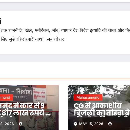
i
तक राजनीति, खेल, मनोरंजन, जॉब, व्यापार देश विदेश इत्यादि की ताजा और न
 लिए जुड़े रहिए हमारे साथ। जय जोहार ।
amund
Mahasamund
ुंद में कार से 9
CG में आकाशीय
 817 लाख रूपये के
बिजली का तांडव! बे
के जेवरात
की मौत, पिता गंभी
8, 2026
MAY 15, 2026
या, आरोपी
घायल, मौसम विभ