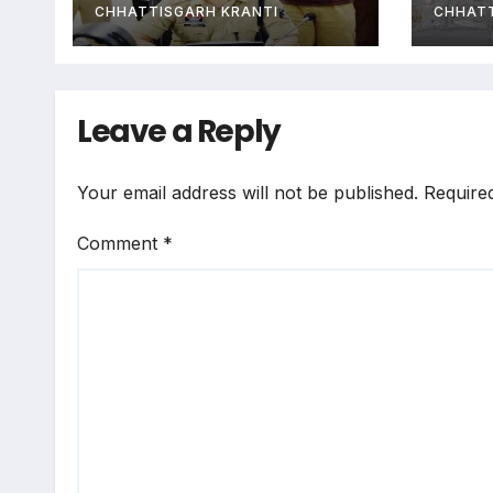
गिरफ
CHHATTISGARH KRANTI
CHHATT
Leave a Reply
Your email address will not be published.
Require
Comment
*