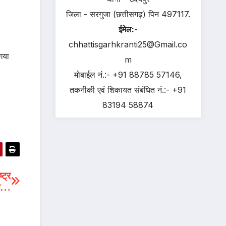
जिला - सरगुजा (छत्तीसगढ़) पिन 497117.
ईमेल:-
chhattisgarhkranti25@Gmail.co
गया
m
मोबाईल नं.:- +91 88785 57146,
तकनीकी एवं शिकायत संबंधित नं.:- +91
83194 58874
्ट्र
्त…