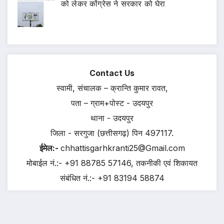
को लेकर कोंग्रेस ने सरकार को घेरा
Contact Us
स्वामी, संचालक – क्रान्ति कुमार रावत,
पता – ग्राम+पोस्ट - उदयपुर
थाना - उदयपुर
जिला - सरगुजा (छत्तीसगढ़) पिन 497117.
ईमेल:-
chhattisgarhkranti25@Gmail.com
मोबाईल नं.:- +91 88785 57146, तकनीकी एवं शिकायत
संबंधित नं.:- +91 83194 58874