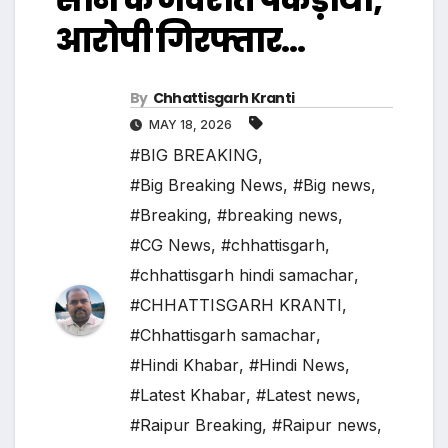
आरोपी गिरफ्तार…
By
Chhattisgarh Kranti
MAY 18, 2026
#BIG BREAKING
,
#Big Breaking News
,
#Big news
,
#Breaking
,
#breaking news
,
#CG News
,
#chhattisgarh
,
#chhattisgarh hindi samachar
,
#CHHATTISGARH KRANTI
,
#Chhattisgarh samachar
,
#Hindi Khabar
,
#Hindi News
,
#Latest Khabar
,
#Latest news
,
#Raipur Breaking
,
#Raipur news
,