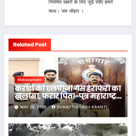
नियमित खबरों के लिए जुड़े रहिए हमारे
साथ। जय जोहार ।
Related Post
Mahasamund
करोड़ों की एलपीजी गैस हेराफेरी का
खुलासा, फरार पिता-पुत्र महाराष्ट्र
से गिरफ्तार
MAY 28, 2026
CHHATTISGARH KRANTI