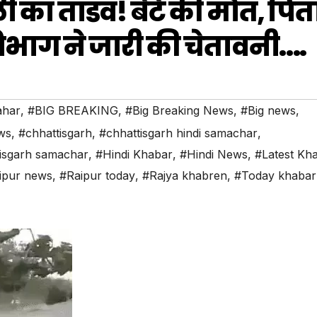
का तांडव! बेटे की मौत, पित
भाग ने जारी की चेतावनी….
ahar
,
#BIG BREAKING
,
#Big Breaking News
,
#Big news
,
ws
,
#chhattisgarh
,
#chhattisgarh hindi samachar
,
isgarh samachar
,
#Hindi Khabar
,
#Hindi News
,
#Latest Kh
ipur news
,
#Raipur today
,
#Rajya khabren
,
#Today khabar