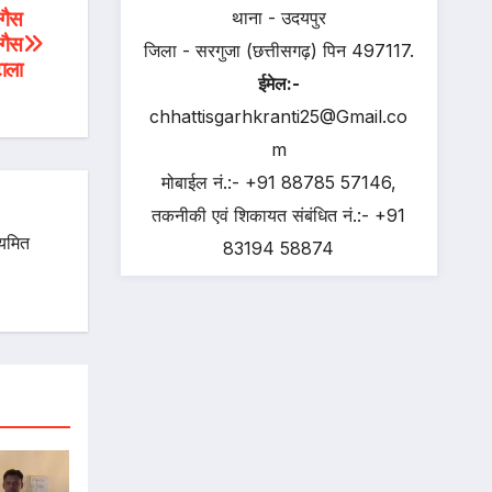
गैस
थाना - उदयपुर
 गैस
जिला - सरगुजा (छत्तीसगढ़) पिन 497117.
ाला
ईमेल:-
chhattisgarhkranti25@Gmail.co
m
मोबाईल नं.:- +91 88785 57146,
तकनीकी एवं शिकायत संबंधित नं.:- +91
ियमित
83194 58874