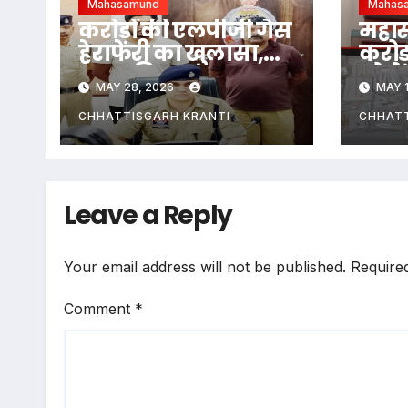
Mahasamund
Mahas
करोड़ों की एलपीजी गैस
महासम
हेराफेरी का खुलासा,
करोड़
फरार पिता-पुत्र
सोने 
MAY 28, 2026
MAY 1
महाराष्ट्र से गिरफ्तार
पकड़ा
गिरफ
CHHATTISGARH KRANTI
CHHATT
Leave a Reply
Your email address will not be published.
Require
Comment
*