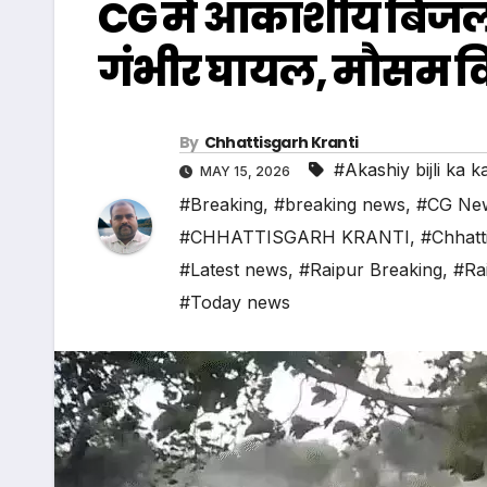
CG में आकाशीय बिजली 
गंभीर घायल, मौसम वि
By
Chhattisgarh Kranti
#Akashiy bijli ka k
MAY 15, 2026
#Breaking
,
#breaking news
,
#CG Ne
#CHHATTISGARH KRANTI
,
#Chhatt
#Latest news
,
#Raipur Breaking
,
#Ra
#Today news