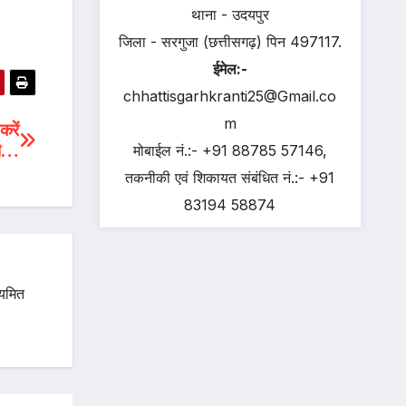
थाना - उदयपुर
जिला - सरगुजा (छत्तीसगढ़) पिन 497117.
ईमेल:-
chhattisgarhkranti25@Gmail.co
m
करें
री…
मोबाईल नं.:- +91 88785 57146,
तकनीकी एवं शिकायत संबंधित नं.:- +91
83194 58874
ियमित