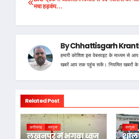
Post
मचा हड़कंप…
navigation
By
Chhattisgarh Krant
हमारी कोशिश इस वेबसाइट के माध्यम से आप 
खबरें आप तक पहुंच सकें। नियमित खबरों के
Related Post
छत्तीसगढ़
सरगुजा
सरगुजा
लखनपुर में भगवा ध्वज
शाला 