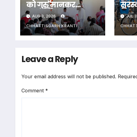
को गुरु मानकर
सरस्
गुरुपूर्णिमा पर पूजन,
वितर
AUG 3, 2026
JUL 3
संघ का आह्वान
पौधर
संपन
CHHATTISGARH KRANTI
CHHATT
Leave a Reply
Your email address will not be published.
Require
Comment
*