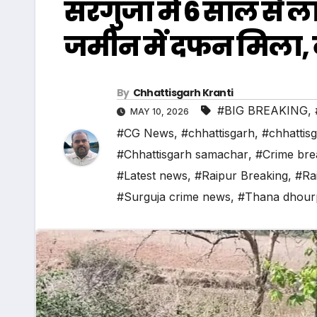
सरगुजा में 6 साल से ला
जमीन में दफन मिला, क
By
Chhattisgarh Kranti
#BIG BREAKING
,
MAY 10, 2026
#CG News
,
#chhattisgarh
,
#chhattis
#Chhattisgarh samachar
,
#Crime bre
#Latest news
,
#Raipur Breaking
,
#Ra
#Surguja crime news
,
#Thana dhour