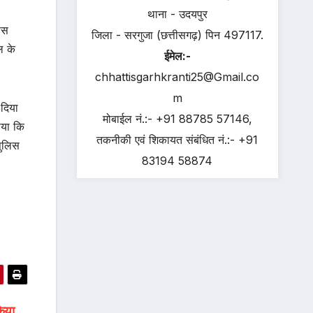
थाना - उदयपुर
ास
जिला - सरगुजा (छत्तीसगढ़) पिन 497117.
ल के
ईमेल:-
chhattisgarhkranti25@Gmail.co
m
 दिया
मोबाईल नं.:- +91 88785 57146,
ाया कि
तकनीकी एवं शिकायत संबंधित नं.:- +91
पुलिस
83194 58874
किया