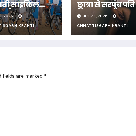
वती साइकिल
छात्रा से सरपंच पति
ण के साथ
किया दुष्कर्म
1, 2026
JUL 23, 2026
ोपण महोत्सव
्न
ISGARH KRANTI
CHHATTISGARH KRANTI
d fields are marked
*