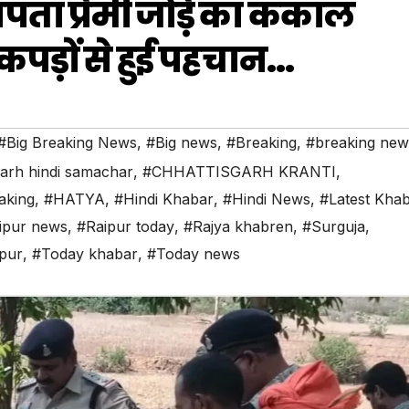
पता प्रेमी जोड़े का कंकाल
पड़ों से हुई पहचान…
#Big Breaking News
,
#Big news
,
#Breaking
,
#breaking new
garh hindi samachar
,
#CHHATTISGARH KRANTI
,
aking
,
#HATYA
,
#Hindi Khabar
,
#Hindi News
,
#Latest Kha
ipur news
,
#Raipur today
,
#Rajya khabren
,
#Surguja
,
pur
,
#Today khabar
,
#Today news