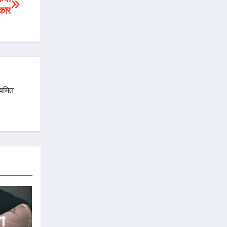
्कार
ियमित
ी