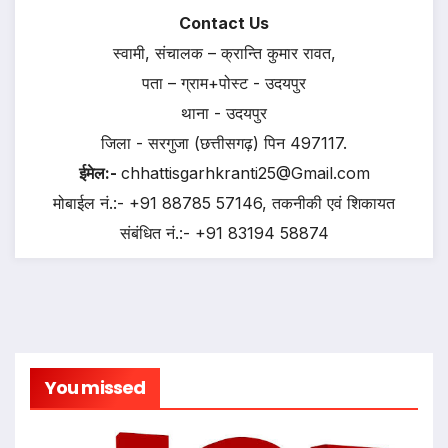
Contact Us
स्वामी, संचालक – क्रान्ति कुमार रावत,
पता – ग्राम+पोस्ट - उदयपुर
थाना - उदयपुर
जिला - सरगुजा (छत्तीसगढ़) पिन 497117.
ईमेल:-
chhattisgarhkranti25@Gmail.com
मोबाईल नं.:- +91 88785 57146, तकनीकी एवं शिकायत
संबंधित नं.:- +91 83194 58874
You missed