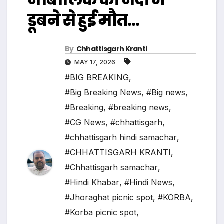
डूबने से हुई मौत…
By
Chhattisgarh Kranti
MAY 17, 2026
#BIG BREAKING
,
#Big Breaking News
,
#Big news
,
#Breaking
,
#breaking news
,
#CG News
,
#chhattisgarh
,
#chhattisgarh hindi samachar
,
#CHHATTISGARH KRANTI
,
#Chhattisgarh samachar
,
#Hindi Khabar
,
#Hindi News
,
#Jhoraghat picnic spot
,
#KORBA
,
#Korba picnic spot
,