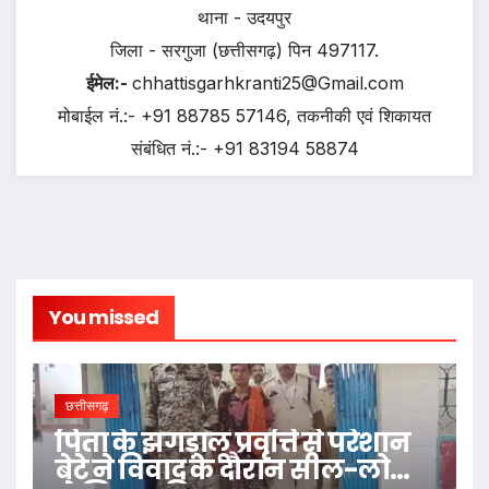
थाना - उदयपुर
जिला - सरगुजा (छत्तीसगढ़) पिन 497117.
ईमेल:-
chhattisgarhkranti25@Gmail.com
मोबाईल नं.:- +91 88785 57146, तकनीकी एवं शिकायत
संबंधित नं.:- +91 83194 58874
You missed
छत्तीसगढ़
पिता के झगड़ालू प्रवृत्ति से परेशान
बेटे ने विवाद के दौरान सील-लोढ़ा