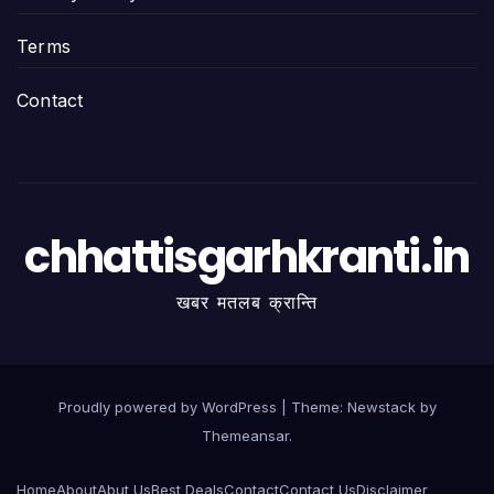
Terms
Contact
chhattisgarhkranti.in
खबर मतलब क्रान्ति
Proudly powered by WordPress
|
Theme:
Newstack
by
Themeansar
.
Home
About
Abut Us
Best Deals
Contact
Contact Us
Disclaimer