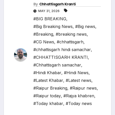
By
Chhattisgarh Kranti
MAY 31, 2026
#BIG BREAKING
,
#Big Breaking News
,
#Big news
,
#Breaking
,
#breaking news
,
#CG News
,
#chhattisgarh
,
#chhattisgarh hindi samachar
,
#CHHATTISGARH KRANTI
,
#Chhattisgarh samachar
,
#Hindi Khabar
,
#Hindi News
,
#Latest Khabar
,
#Latest news
,
#Raipur Breaking
,
#Raipur news
,
#Raipur today
,
#Rajya khabren
,
#Today khabar
,
#Today news