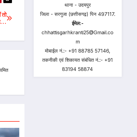
थाना - उदयपुर
जिला - सरगुजा (छत्तीसगढ़) पिन 497117.
ं तो
सा…
ईमेल:-
chhattisgarhkranti25@Gmail.co
m
मोबाईल नं.:- +91 88785 57146,
तकनीकी एवं शिकायत संबंधित नं.:- +91
83194 58874
ियमित