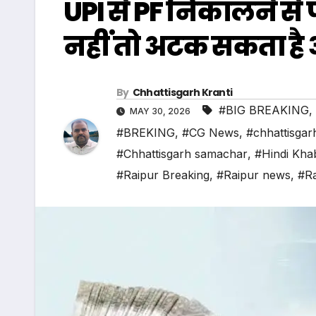
UPI से PF निकालने से प
नहीं तो अटक सकता है
By
Chhattisgarh Kranti
#BIG BREAKING
,
MAY 30, 2026
#BREKING
,
#CG News
,
#chhattisgar
#Chhattisgarh samachar
,
#Hindi Kha
#Raipur Breaking
,
#Raipur news
,
#Ra