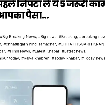
हले निपटा लें ये 5 जरूरी का
 आपका पैसा…
#Big Breaking News
,
#Big news
,
#Breaking
,
#breaking ne
h
,
#chhattisgarh hindi samachar
,
#CHHATTISGARH KRAN
bar
,
#Hindi News
,
#Latest Khabar
,
#Latest news
,
ipur today
,
#Rajya khabren
,
#Today khabar
,
#Today new