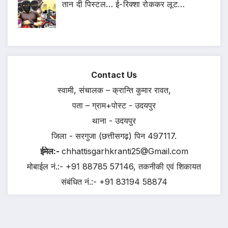
तान दी पिस्टल… ई-रिक्शा रोककर लूट…
Contact Us
स्वामी, संचालक – क्रान्ति कुमार रावत,
पता – ग्राम+पोस्ट - उदयपुर
थाना - उदयपुर
जिला - सरगुजा (छत्तीसगढ़) पिन 497117.
ईमेल:-
chhattisgarhkranti25@Gmail.com
मोबाईल नं.:- +91 88785 57146, तकनीकी एवं शिकायत
संबंधित नं.:- +91 83194 58874