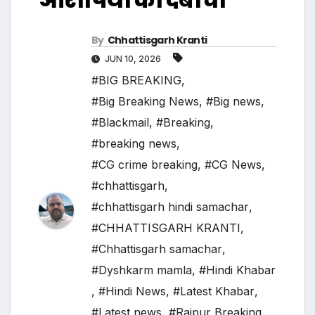
By
Chhattisgarh Kranti
JUN 10, 2026
#BIG BREAKING
,
#Big Breaking News
,
#Big news
,
#Blackmail
,
#Breaking
,
#breaking news
,
#CG crime breaking
,
#CG News
,
#chhattisgarh
,
#chhattisgarh hindi samachar
,
#CHHATTISGARH KRANTI
,
#Chhattisgarh samachar
,
#Dyshkarm mamla
,
#Hindi Khabar
,
#Hindi News
,
#Latest Khabar
,
#Latest news
,
#Raipur Breaking
,