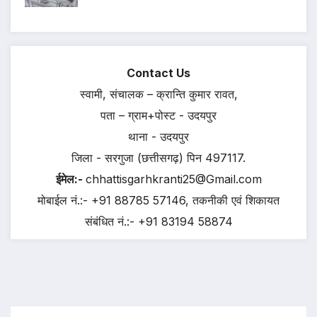
Contact Us
स्वामी, संचालक – क्रान्ति कुमार रावत,
पता – ग्राम+पोस्ट - उदयपुर
थाना - उदयपुर
जिला - सरगुजा (छत्तीसगढ़) पिन 497117.
ईमेल:-
chhattisgarhkranti25@Gmail.com
मोबाईल नं.:- +91 88785 57146, तकनीकी एवं शिकायत
संबंधित नं.:- +91 83194 58874