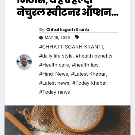
नेचुरल स्वीटनर ऑप्शन…
By
Chhattisgarh Kranti
MAY 16, 2026
#CHHATTISGARH KRANTI
,
#daily life style
,
#health benefits
,
#Health care
,
#health tips
,
#Hindi News
,
#Latest Khabar
,
#Latest news
,
#Today khabar
,
#Today news