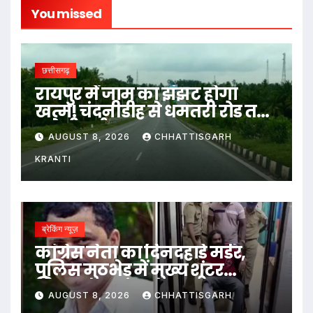
You missed
छत्तीसगढ़
रायपुर में जाम का झंझट होगा
खत्म! चंदनीडीह से धमतरी रोड तक
बनेगी नई सड़क
AUGUST 8, 2026
CHHATTISGARH
KRANTI
ब्रेकिंग न्यूज़
कांग्रेस नेता का दिनदहाड़े मर्डर,
पुलिस मुठभेड़ में मुख्य शूटर
गिरफ्तार
AUGUST 8, 2026
CHHATTISGARH