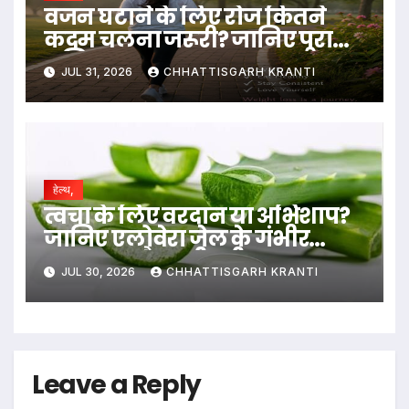
वजन घटाने के लिए रोज कितने
कदम चलना जरूरी? जानिए पूरा
गणित
JUL 31, 2026
CHHATTISGARH KRANTI
हेल्थ,
त्वचा के लिए वरदान या अभिशाप?
जानिए एलोवेरा जेल के गंभीर
नुकसान और सही तरीका….
JUL 30, 2026
CHHATTISGARH KRANTI
Leave a Reply