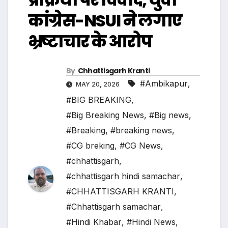
कांग्रेस-NSUI ने लगाए
भ्रष्टाचार के आरोप
By
Chhattisgarh Kranti
#Ambikapur
,
MAY 20, 2026
#BIG BREAKING
,
#Big Breaking News
,
#Big news
,
#Breaking
,
#breaking news
,
#CG breking
,
#CG News
,
#chhattisgarh
,
#chhattisgarh hindi samachar
,
#CHHATTISGARH KRANTI
,
#Chhattisgarh samachar
,
#Hindi Khabar
,
#Hindi News
,