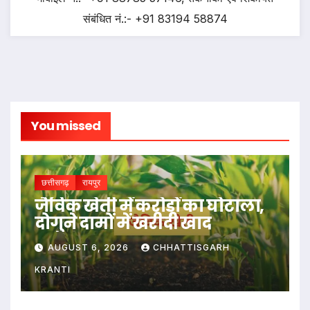
संबंधित नं.:- +91 83194 58874
You missed
छत्तीसगढ़
रायपुर
जैविक खेती में करोड़ों का घोटाला,
दोगुने दामों में खरीदी खाद
AUGUST 6, 2026
CHHATTISGARH
KRANTI