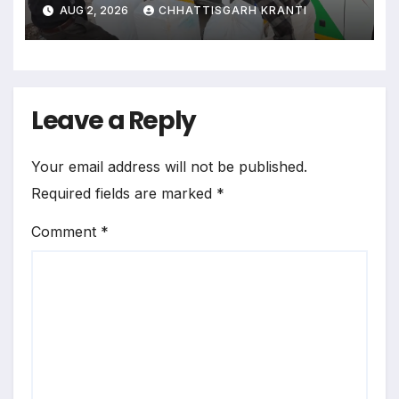
भेजा गया जांच के लिए
AUG 2, 2026
CHHATTISGARH KRANTI
Leave a Reply
Your email address will not be published.
Required fields are marked
*
Comment
*