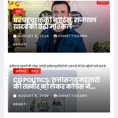
मुंबई
घर पहुंचा कुर्की नोटिस, राजपाल
यादव की बढ़ीं मुश्किलें
AUGUST 6, 2026
CHHATTISGARH
KRANTI
छत्तीसगढ़
रायपुर
CG POLITICS: छत्तीसगढ़ महतारी
की तस्वीर को लेकर कोंग्रेस ने
सरकार को घेरा
AUGUST 6, 2026
CHHATTISGARH
KRANTI