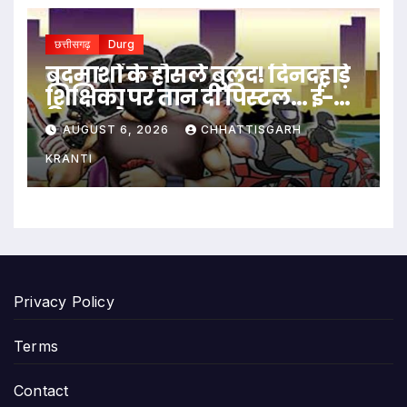
छत्तीसगढ़
Durg
बदमाशों के हौसले बुलंद! दिनदहाड़े
शिक्षिका पर तान दी पिस्टल… ई-
रिक्शा रोककर लूट…
AUGUST 6, 2026
CHHATTISGARH
KRANTI
Privacy Policy
Terms
Contact