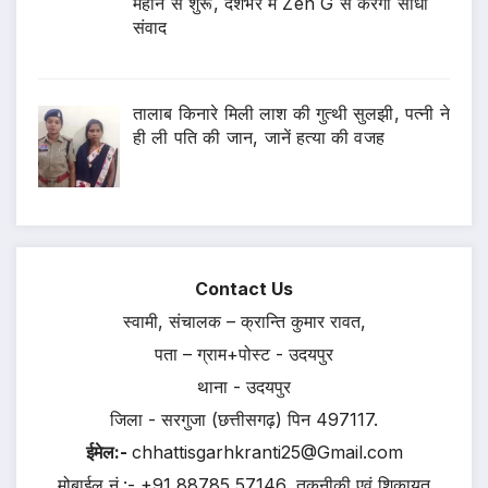
महीने से शुरू, देशभर में Zen G से करेगी सीधा
संवाद
तालाब किनारे मिली लाश की गुत्थी सुलझी, पत्नी ने
ही ली पति की जान, जानें हत्या की वजह
Contact Us
स्वामी, संचालक – क्रान्ति कुमार रावत,
पता – ग्राम+पोस्ट - उदयपुर
थाना - उदयपुर
जिला - सरगुजा (छत्तीसगढ़) पिन 497117.
ईमेल:-
chhattisgarhkranti25@Gmail.com
मोबाईल नं.:- +91 88785 57146, तकनीकी एवं शिकायत