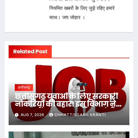
नियमित खबरों के लिए जुड़े रहिए हमारे
साथ। जय जोहार ।
Related Post
छत्तीसगढ़
छत्तीसगढ़ युवाओं के लिए सरकारी
नौकरियों की बहार! इस विभाग ने
1235 पदों पर बम्पर भर्ती, डाटा एंट्री
AUG 7, 2026
CHHATTISGARH KRANTI
ऑपरेटर के ही 400 पद…