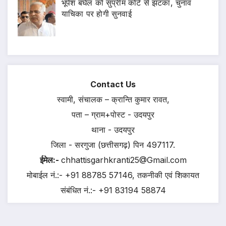
भूपेश बघेल को सुप्रीम कोर्ट से झटका, चुनाव
याचिका पर होगी सुनवाई
Contact Us
स्वामी, संचालक – क्रान्ति कुमार रावत,
पता – ग्राम+पोस्ट - उदयपुर
थाना - उदयपुर
जिला - सरगुजा (छत्तीसगढ़) पिन 497117.
ईमेल:-
chhattisgarhkranti25@Gmail.com
मोबाईल नं.:- +91 88785 57146, तकनीकी एवं शिकायत
संबंधित नं.:- +91 83194 58874