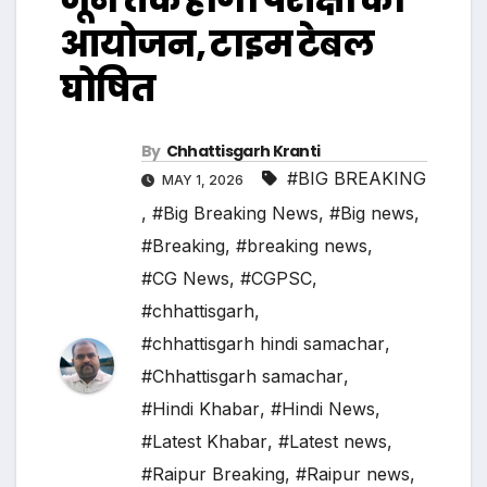
आयोजन, टाइम टेबल
घोषित
By
Chhattisgarh Kranti
#BIG BREAKING
MAY 1, 2026
,
#Big Breaking News
,
#Big news
,
#Breaking
,
#breaking news
,
#CG News
,
#CGPSC
,
#chhattisgarh
,
#chhattisgarh hindi samachar
,
#Chhattisgarh samachar
,
#Hindi Khabar
,
#Hindi News
,
#Latest Khabar
,
#Latest news
,
#Raipur Breaking
,
#Raipur news
,