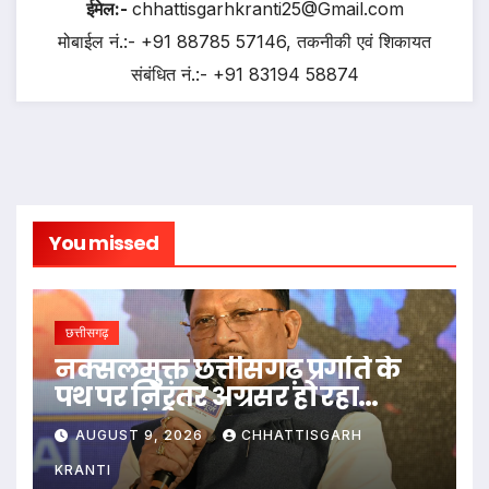
ईमेल:-
chhattisgarhkranti25@Gmail.com
मोबाईल नं.:- +91 88785 57146, तकनीकी एवं शिकायत
संबंधित नं.:- +91 83194 58874
You missed
छत्तीसगढ़
नक्सलमुक्त छत्तीसगढ़ प्रगति के
पथ पर निरंतर अग्रसर हो रहा
-मुख्यमंत्री साय
AUGUST 9, 2026
CHHATTISGARH
KRANTI