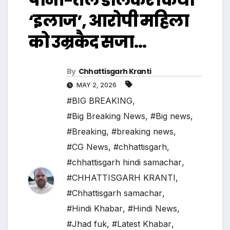
‘इलाज’, आरोपी महिला
को उम्रकैद सजा…
By
Chhattisgarh Kranti
MAY 2, 2026
#BIG BREAKING
,
#Big Breaking News
,
#Big news
,
#Breaking
,
#breaking news
,
#CG News
,
#chhattisgarh
,
#chhattisgarh hindi samachar
,
#CHHATTISGARH KRANTI
,
#Chhattisgarh samachar
,
#Hindi Khabar
,
#Hindi News
,
#Jhad fuk
,
#Latest Khabar
,