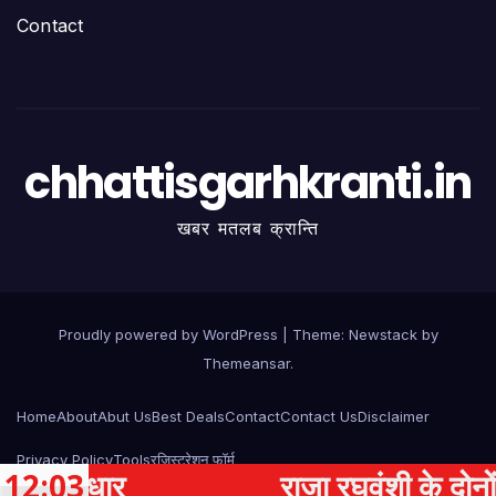
Contact
chhattisgarhkranti.in
खबर मतलब क्रान्ति
Proudly powered by WordPress
|
Theme:
Newstack
by
Themeansar
.
Home
About
Abut Us
Best Deals
Contact
Contact Us
Disclaimer
Privacy Policy
Tools
रजिस्ट्रेशन फॉर्म
ार
12:03
राजा रघुवंशी के दोनों भाइयों 