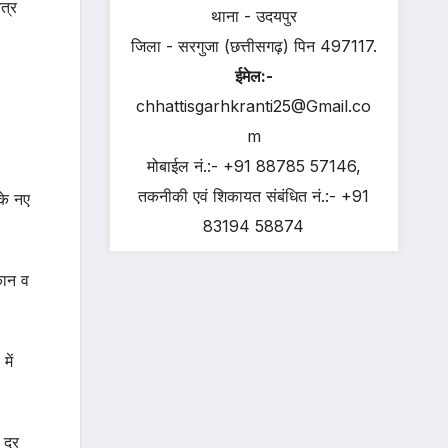
त्र
थाना - उदयपुर
जिला - सरगुजा (छत्तीसगढ़) पिन 497117.
ईमेल:-
chhattisgarhkranti25@Gmail.co
m
मोबाईल नं.:- +91 88785 57146,
तकनीकी एवं शिकायत संबंधित नं.:- +91
के नए
83194 58874
कान व
ें
 दूर