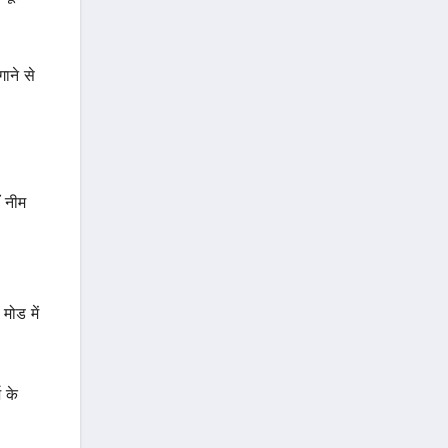
ाने से
ँ नीम
ोड में
 के