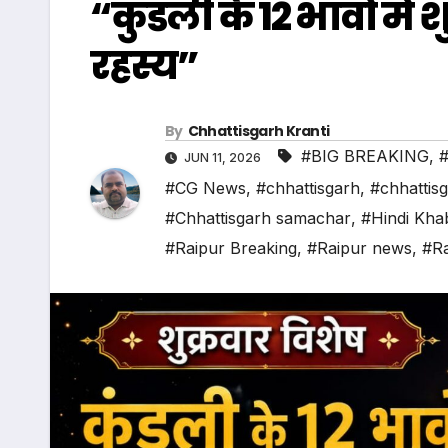
“कुंडली के 12 भावों में
रहस्य”
By
Chhattisgarh Kranti
#BIG BREAKING
,
#
JUN 11, 2026
#CG News
,
#chhattisgarh
,
#chhattis
#Chhattisgarh samachar
,
#Hindi Kha
#Raipur Breaking
,
#Raipur news
,
#Ra