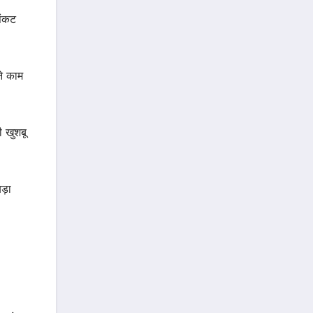
संकट
े काम
ी खुशबू
ड़ा