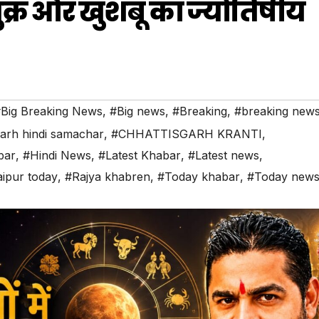
 शुक्र और खुशबू का ज्योतिषीय
Big Breaking News
,
#Big news
,
#Breaking
,
#breaking new
garh hindi samachar
,
#CHHATTISGARH KRANTI
,
bar
,
#Hindi News
,
#Latest Khabar
,
#Latest news
,
ipur today
,
#Rajya khabren
,
#Today khabar
,
#Today new