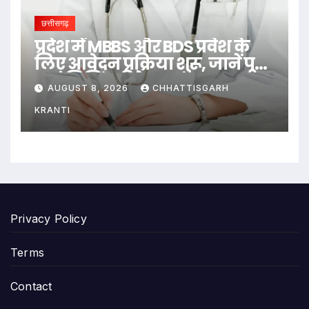
छत्तीसगढ़
प्रदेश में MBBS और BDS प्रवेश के
लिए आवेदन प्रक्रिया शुरू, जानें पूरी
काउंसिलिंग डिटेल…
AUGUST 8, 2026
CHHATTISGARH
KRANTI
Privacy Policy
Terms
Contact