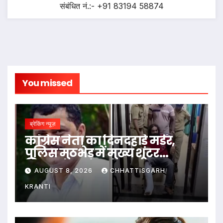
संबंधित नं.:- +91 83194 58874
You missed
ब्रेकिंग न्यूज़
कांग्रेस नेता का दिनदहाड़े मर्डर,
पुलिस मुठभेड़ में मुख्य शूटर
गिरफ्तार
AUGUST 8, 2026
CHHATTISGARH
KRANTI