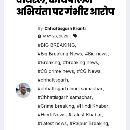
अभियंता पर गंभीर आरोप
By
Chhattisgarh Kranti
MAY 26, 2026
#BIG BREAKING
,
#Big Breaking News
,
#Big news
,
#Breaking
,
#breaking news
,
#CG crime news
,
#CG News
,
#chhattisgarh
,
#chhattisgarh hindi samachar
,
#Chhattisgarh samachar
,
#Crime breaking
,
#Hindi Khabar
,
#Hindi News
,
#Latest Khabar
,
#Latest news
,
#Raipur Breaking
,