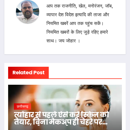
आप तक राजनीति, खेल, मनोरंजन, जॉब,
व्यापार देश विदेश इत्यादि की ताजा और
नियमित खबरें आप तक पहुंच सकें।
नियमित खबरों के लिए जुड़े रहिए हमारे
साथ। जय जोहार ।
Related Post
छत्तीसगढ़
त्योहार से पहले ऐसे करें स्किन को
तैयार, बिना मेकअप ही चेहरे पर
आएगा नेचुरल ग्लो…