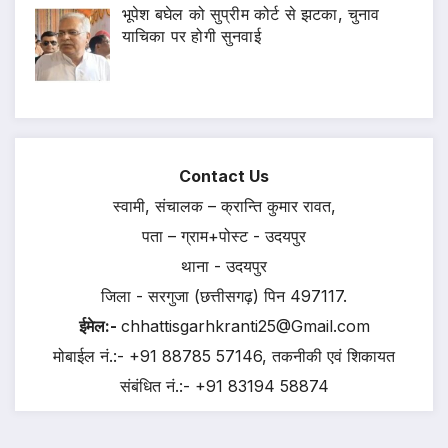
भूपेश बघेल को सुप्रीम कोर्ट से झटका, चुनाव
याचिका पर होगी सुनवाई
Contact Us
स्वामी, संचालक – क्रान्ति कुमार रावत,
पता – ग्राम+पोस्ट - उदयपुर
थाना - उदयपुर
जिला - सरगुजा (छत्तीसगढ़) पिन 497117.
ईमेल:-
chhattisgarhkranti25@Gmail.com
मोबाईल नं.:- +91 88785 57146, तकनीकी एवं शिकायत
संबंधित नं.:- +91 83194 58874