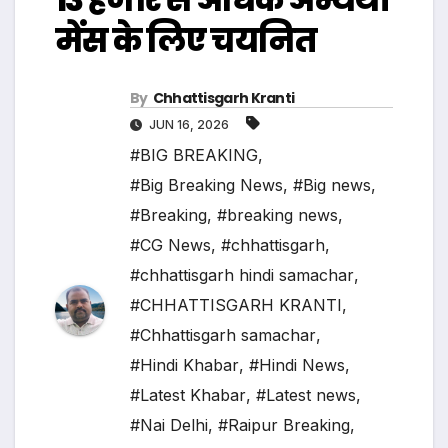
मेंस के लिए चयनित
By
Chhattisgarh Kranti
JUN 16, 2026
#BIG BREAKING
,
#Big Breaking News
,
#Big news
,
#Breaking
,
#breaking news
,
#CG News
,
#chhattisgarh
,
#chhattisgarh hindi samachar
,
#CHHATTISGARH KRANTI
,
#Chhattisgarh samachar
,
#Hindi Khabar
,
#Hindi News
,
#Latest Khabar
,
#Latest news
,
#Nai Delhi
,
#Raipur Breaking
,