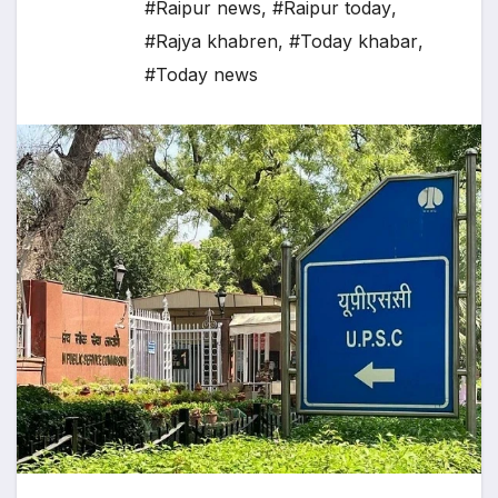
#Raipur news
,
#Raipur today
,
#Rajya khabren
,
#Today khabar
,
#Today news