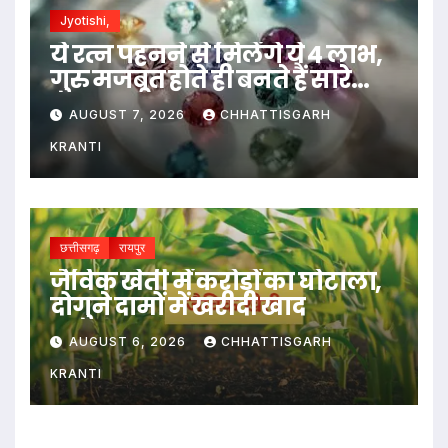
Jyotishi,
ये रत्न पहनने से मिलेंगे ये 4 लाभ,
गुरु मजबूत होते ही बनते हैं सारे
काम…
AUGUST 7, 2026
CHHATTISGARH
KRANTI
छत्तीसगढ़
रायपुर
जैविक खेती में करोड़ों का घोटाला,
दोगुने दामों में खरीदी खाद
AUGUST 6, 2026
CHHATTISGARH
KRANTI