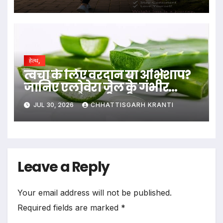
हेल्थ,
त्वचा के लिए वरदान या अभिशाप?
जानिए एलोवेरा जेल के गंभीर
नुकसान और सही तरीका….
JUL 30, 2026
CHHATTISGARH KRANTI
Leave a Reply
Your email address will not be published.
Required fields are marked
*