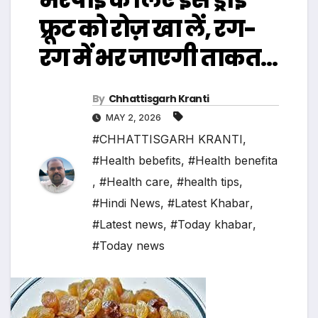
फ्रूट को रोज़ खा लें, रग-
रग में भर जाएगी ताकत…
By
Chhattisgarh Kranti
MAY 2, 2026
#CHHATTISGARH KRANTI
,
#Health bebefits
,
#Health benefita
,
#Health care
,
#health tips
,
#Hindi News
,
#Latest Khabar
,
#Latest news
,
#Today khabar
,
#Today news