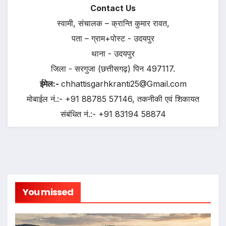
Contact Us
स्वामी, संचालक – क्रान्ति कुमार रावत,
पता – ग्राम+पोस्ट - उदयपुर
थाना - उदयपुर
जिला - सरगुजा (छत्तीसगढ़) पिन 497117.
ईमेल:-
chhattisgarhkranti25@Gmail.com
मोबाईल नं.:- +91 88785 57146, तकनीकी एवं शिकायत
संबंधित नं.:- +91 83194 58874
You missed