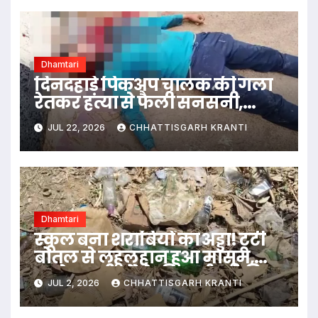
Dhamtari
दिनदहाड़े पिकअप चालक की गला
रेतकर हत्या से फैली सनसनी,
हमलावर फरार
JUL 22, 2026
CHHATTISGARH KRANTI
Dhamtari
स्कूल बना शराबियों का अड्डा! टूटी
बोतल से लहूलुहान हुआ मासूम,
भड़के ग्रामीणों ने की कार्रवाई की
JUL 2, 2026
CHHATTISGARH KRANTI
मांग