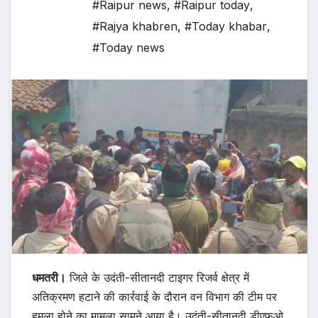
#Raipur news
,
#Raipur today
,
#Rajya khabren
,
#Today khabar
,
#Today news
धमतरी।
जिले के उदंती-सीतानदी टाइगर रिजर्व क्षेत्र में
अतिक्रमण हटाने की कार्रवाई के दौरान वन विभाग की टीम पर
हमला होने का मामला सामने आया है। उदंती-सीतानदी डीएफओ