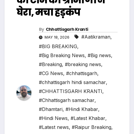
घेरा, मचा हड़कंप
By
Chhattisgarh Kranti
#Aatikraman
,
MAY 18, 2026
#BIG BREAKING
,
#Big Breaking News
,
#Big news
,
#Breaking
,
#breaking news
,
#CG News
,
#chhattisgarh
,
#chhattisgarh hindi samachar
,
#CHHATTISGARH KRANTI
,
#Chhattisgarh samachar
,
#Dhamtari
,
#Hindi Khabar
,
#Hindi News
,
#Latest Khabar
,
#Latest news
,
#Raipur Breaking
,