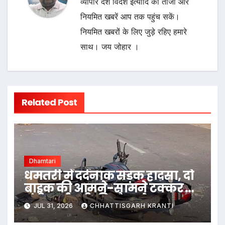
व्यापार देश विदेश इत्यादि की ताजा और
नियमित खबरें आप तक पहुंच सकें।
नियमित खबरों के लिए जुड़े रहिए हमारे
साथ। जय जोहार ।
Related Post
Dhamtari
धमतरी में दर्दनाक सड़क हादसा, दो
बाइक की आमने-सामने टक्कर में
मंडी कर्मचारी की मौत, दो अन्य
JUL 31, 2026
CHHATTISGARH KRANTI
घायल…