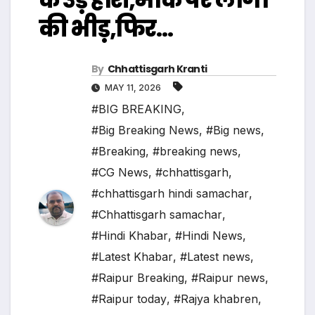
की भीड़,फिर…
By
Chhattisgarh Kranti
MAY 11, 2026
#BIG BREAKING
,
#Big Breaking News
,
#Big news
,
#Breaking
,
#breaking news
,
#CG News
,
#chhattisgarh
,
#chhattisgarh hindi samachar
,
#Chhattisgarh samachar
,
#Hindi Khabar
,
#Hindi News
,
#Latest Khabar
,
#Latest news
,
#Raipur Breaking
,
#Raipur news
,
#Raipur today
,
#Rajya khabren
,