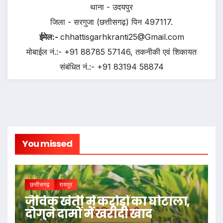
थाना - उदयपुर
जिला - सरगुजा (छत्तीसगढ़) पिन 497117.
ईमेल:-
chhattisgarhkranti25@Gmail.com
मोबाईल नं.:- +91 88785 57146, तकनीकी एवं शिकायत
संबंधित नं.:- +91 83194 58874
You missed
छत्तीसगढ़
रायपुर
जैविक खेती में करोड़ों का घोटाला,
दोगुने दामों में खरीदी खाद