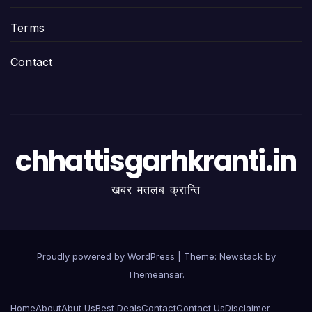
Terms
Contact
chhattisgarhkranti.in
खबर मतलब क्रान्ति
Proudly powered by WordPress
|
Theme:
Newstack
by
Themeansar
.
Home
About
Abut Us
Best Deals
Contact
Contact Us
Disclaimer