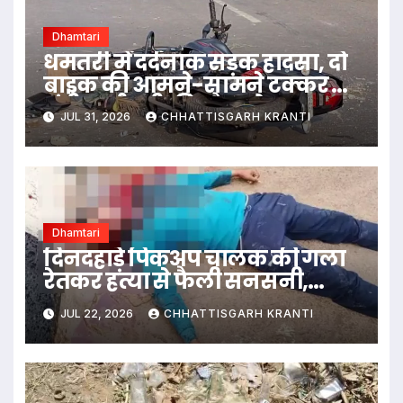
Dhamtari
धमतरी में दर्दनाक सड़क हादसा, दो
बाइक की आमने-सामने टक्कर में
मंडी कर्मचारी की मौत, दो अन्य
JUL 31, 2026
CHHATTISGARH KRANTI
घायल…
Dhamtari
दिनदहाड़े पिकअप चालक की गला
रेतकर हत्या से फैली सनसनी,
हमलावर फरार
JUL 22, 2026
CHHATTISGARH KRANTI