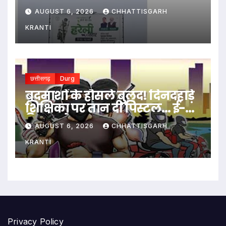
सरकार को घेरा
AUGUST 6, 2026
CHHATTISGARH
KRANTI
छत्तीसगढ़
Durg
बदमाशों के हौसले बुलंद! दिनदहाड़े
शिक्षिका पर तान दी पिस्टल… ई-
रिक्शा रोककर लूट…
AUGUST 6, 2026
CHHATTISGARH
KRANTI
Privacy Policy