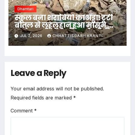
Dhamtari
स्कूल बना शराबियों का अड्डा! टूटी
बोतल से लहूलुहान हुआ मासूम,
भड़के ग्रामीणों ने की कार्रवाई की
JUL 2, 2026
CHHATTISGARH KRANTI
मांग
Leave a Reply
Your email address will not be published.
Required fields are marked
*
Comment
*