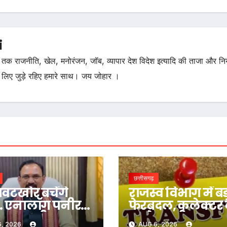
i
तक राजनीति, खेल, मनोरंजन, जॉब, व्यापार देश विदेश इत्यादि की ताजा और न
 लिए जुड़े रहिए हमारे साथ। जय जोहार ।
छत्तीसगढ़
वटखोर बचेंगे
राजस्व विभाग में बड
… एनालॉग पनीर
फेरबदल, कलेक्टर 
द दूध-दही पर
बदले तहसीलदार-
, 2026
AUG 6, 2026