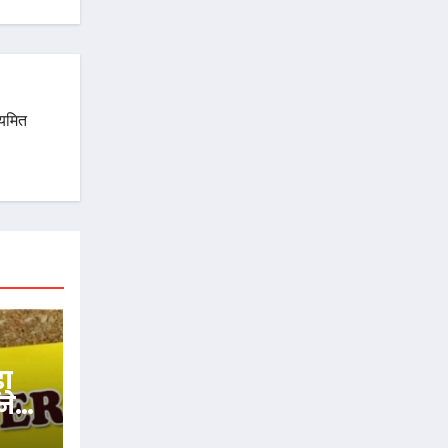
ियमित
़ा
ने