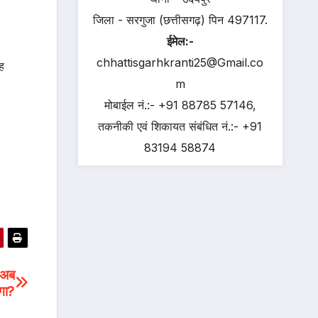
जिला - सरगुजा (छत्तीसगढ़) पिन 497117.
ईमेल:-
chhattisgarhkranti25@Gmail.co
ह
m
मोबाईल नं.:- +91 88785 57146,
तकनीकी एवं शिकायत संबंधित नं.:- +91
83194 58874
 अब
गा?