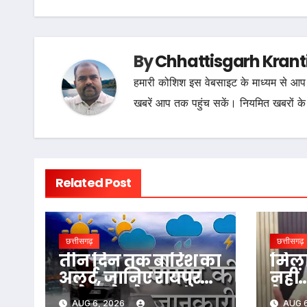
By
Chhattisgarh Krant
हमारी कोशिश इस वेबसाइट के माध्यम से आप 
खबरें आप तक पहुंच सकें। नियमित खबरों के
Related Post
छत्तीसगढ़
छत्तीसगढ़
तीन दिन तक बारिश का
मिला
अलर्ट, जानिए रायपुर
नहीं
समेत पूरे प्रदेश का
के बा
AUG 6, 2026
AUG 6