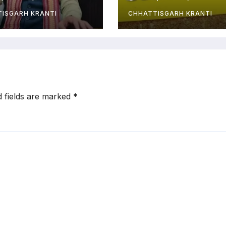
थ्य मंत्री का बड़ा
नायब तहसीलदार क
न
प्रभार
ISGARH KRANTI
CHHATTISGARH KRANTI
d fields are marked
*