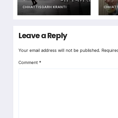
हाल…
स्वास्
बया
CHHATTISGARH KRANTI
CHHATT
Leave a Reply
Your email address will not be published.
Require
Comment
*