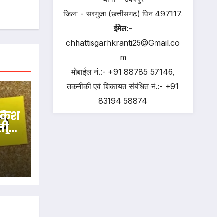
जिला - सरगुजा (छत्तीसगढ़) पिन 497117.
ईमेल:-
chhattisgarhkranti25@Gmail.co
m
मोबाईल नं.:- +91 88785 57146,
तकनीकी एवं शिकायत संबंधित नं.:- +91
83194 58874
 कैश
्तीय
ाई,
ंड…