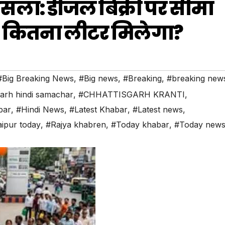
ैसला: डीजल बिक्री पर सीमा
 कितना लीटर मिलेगा?
#Big Breaking News
,
#Big news
,
#Breaking
,
#breaking new
garh hindi samachar
,
#CHHATTISGARH KRANTI
,
bar
,
#Hindi News
,
#Latest Khabar
,
#Latest news
,
ipur today
,
#Rajya khabren
,
#Today khabar
,
#Today new