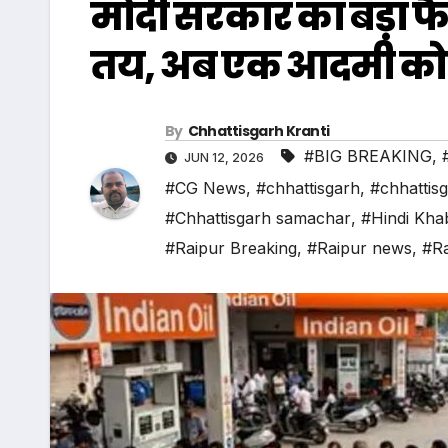
मोदी सरकार का बड़ा फ
तय, अब एक आदमी को
By
Chhattisgarh Kranti
#BIG BREAKING
,
JUN 12, 2026
#CG News
,
#chhattisgarh
,
#chhattis
#Chhattisgarh samachar
,
#Hindi Kha
#Raipur Breaking
,
#Raipur news
,
#Ra