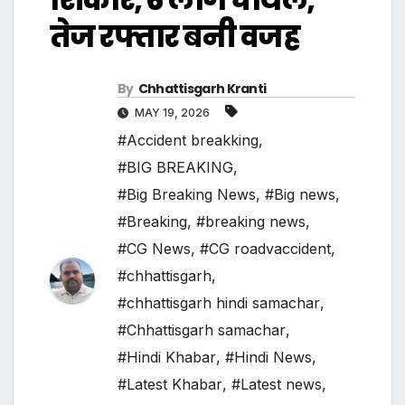
तेज रफ्तार बनी वजह
By
Chhattisgarh Kranti
MAY 19, 2026
#Accident breakking
,
#BIG BREAKING
,
#Big Breaking News
,
#Big news
,
#Breaking
,
#breaking news
,
#CG News
,
#CG roadvaccident
,
#chhattisgarh
,
#chhattisgarh hindi samachar
,
#Chhattisgarh samachar
,
#Hindi Khabar
,
#Hindi News
,
#Latest Khabar
,
#Latest news
,