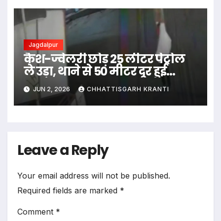
Jagdalpur
कैश-ज्वेलरी छोड़ 25 लीटर पेट्रोल
ले उड़ा, थाने से 50 मीटर दूर हुई
वारदात
JUN 2, 2026
CHHATTISGARH KRANTI
Leave a Reply
Your email address will not be published.
Required fields are marked
*
Comment
*