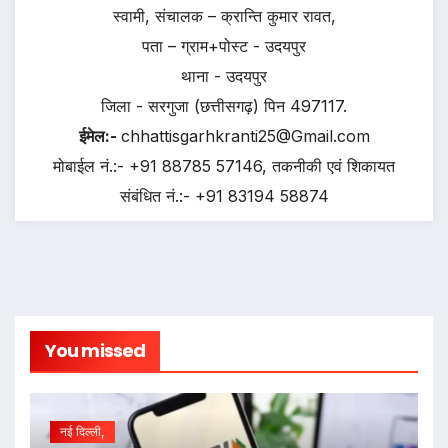
स्वामी, संचालक – क्रान्ति कुमार रावत,
पता – ग्राम+पोस्ट - उदयपुर
थाना - उदयपुर
जिला - सरगुजा (छत्तीसगढ़) पिन 497117.
ईमेल:-
chhattisgarhkranti25@Gmail.com
मोबाईल नं.:- +91 88785 57146, तकनीकी एवं शिकायत
संबंधित नं.:- +91 83194 58874
You missed
नई दिल्ली,