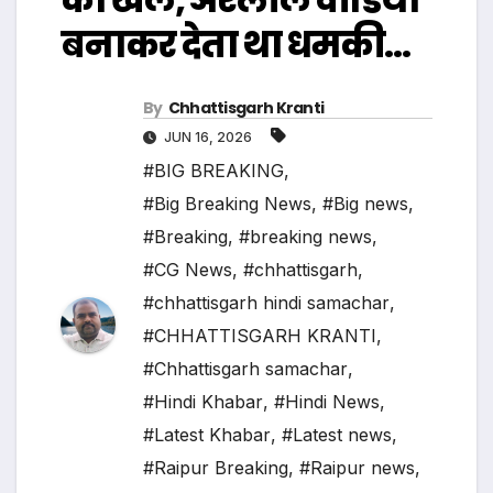
बनाकर देता था धमकी…
By
Chhattisgarh Kranti
JUN 16, 2026
#BIG BREAKING
,
#Big Breaking News
,
#Big news
,
#Breaking
,
#breaking news
,
#CG News
,
#chhattisgarh
,
#chhattisgarh hindi samachar
,
#CHHATTISGARH KRANTI
,
#Chhattisgarh samachar
,
#Hindi Khabar
,
#Hindi News
,
#Latest Khabar
,
#Latest news
,
#Raipur Breaking
,
#Raipur news
,