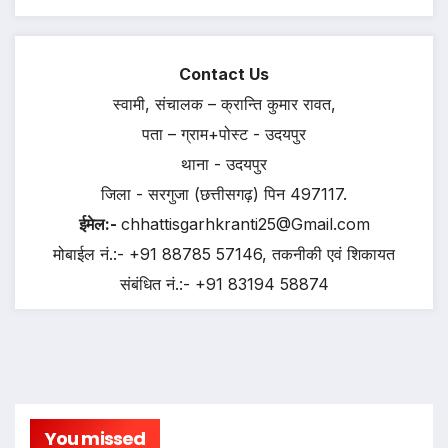
Contact Us
स्वामी, संचालक – क्रान्ति कुमार रावत,
पता – ग्राम+पोस्ट - उदयपुर
थाना - उदयपुर
जिला - सरगुजा (छत्तीसगढ़) पिन 497117.
ईमेल:-
chhattisgarhkranti25@Gmail.com
मोबाईल नं.:- +91 88785 57146, तकनीकी एवं शिकायत
संबंधित नं.:- +91 83194 58874
You missed