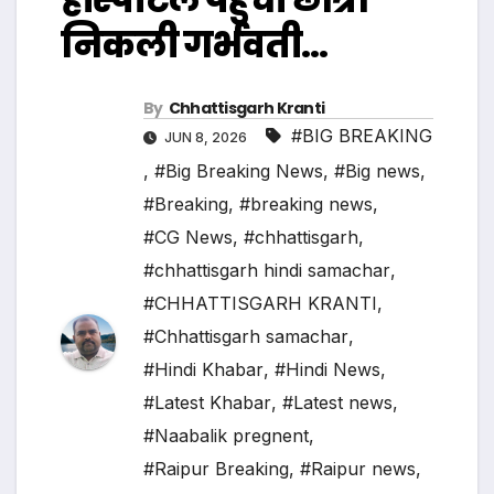
निकली गर्भवती…
By
Chhattisgarh Kranti
#BIG BREAKING
JUN 8, 2026
,
#Big Breaking News
,
#Big news
,
#Breaking
,
#breaking news
,
#CG News
,
#chhattisgarh
,
#chhattisgarh hindi samachar
,
#CHHATTISGARH KRANTI
,
#Chhattisgarh samachar
,
#Hindi Khabar
,
#Hindi News
,
#Latest Khabar
,
#Latest news
,
#Naabalik pregnent
,
#Raipur Breaking
,
#Raipur news
,