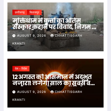
छत्तीसगढ़
बिलासपुर
मुक्तिधाम में कुत्तों का अंतिम
संस्कार कराने पर विवाद, निगम ने
कर्मचारी को हटाया
AUGUST 9, 2026
CHHATTISGARH
KRANTI
देश - विदेश
12 अगस्त को आसमान में अद्भुत
नजारा! लगेगा साल का सबसे बड़ा
सूर्य ग्रहण, जानें भारत में दिखेगा या
AUGUST 9, 2026
CHHATTISGARH
नहीं
KRANTI