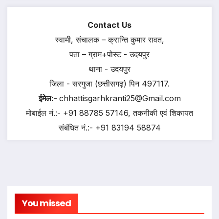
Contact Us
स्वामी, संचालक – क्रान्ति कुमार रावत,
पता – ग्राम+पोस्ट - उदयपुर
थाना - उदयपुर
जिला - सरगुजा (छत्तीसगढ़) पिन 497117.
ईमेल:-
chhattisgarhkranti25@Gmail.com
मोबाईल नं.:- +91 88785 57146, तकनीकी एवं शिकायत
संबंधित नं.:- +91 83194 58874
You missed