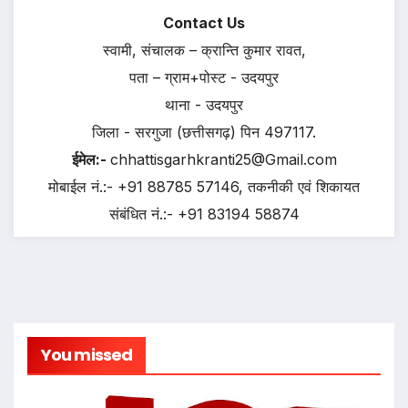
Contact Us
स्वामी, संचालक – क्रान्ति कुमार रावत,
पता – ग्राम+पोस्ट - उदयपुर
थाना - उदयपुर
जिला - सरगुजा (छत्तीसगढ़) पिन 497117.
ईमेल:-
chhattisgarhkranti25@Gmail.com
मोबाईल नं.:- +91 88785 57146, तकनीकी एवं शिकायत
संबंधित नं.:- +91 83194 58874
You missed