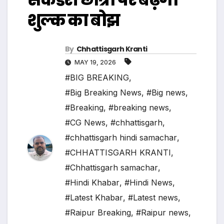
शुल्क का बोझ
By
Chhattisgarh Kranti
MAY 19, 2026
#BIG BREAKING
,
#Big Breaking News
,
#Big news
,
#Breaking
,
#breaking news
,
#CG News
,
#chhattisgarh
,
#chhattisgarh hindi samachar
,
#CHHATTISGARH KRANTI
,
#Chhattisgarh samachar
,
#Hindi Khabar
,
#Hindi News
,
#Latest Khabar
,
#Latest news
,
#Raipur Breaking
,
#Raipur news
,