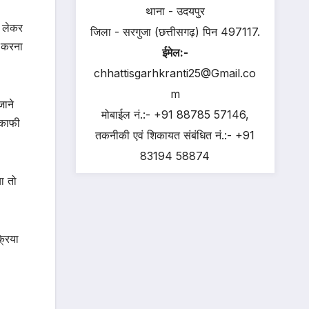
थाना - उदयपुर
 लेकर
जिला - सरगुजा (छत्तीसगढ़) पिन 497117.
र करना
ईमेल:-
chhattisgarhkranti25@Gmail.co
m
जाने
मोबाईल नं.:- +91 88785 57146,
 काफी
तकनीकी एवं शिकायत संबंधित नं.:- +91
83194 58874
ा तो
्रिया