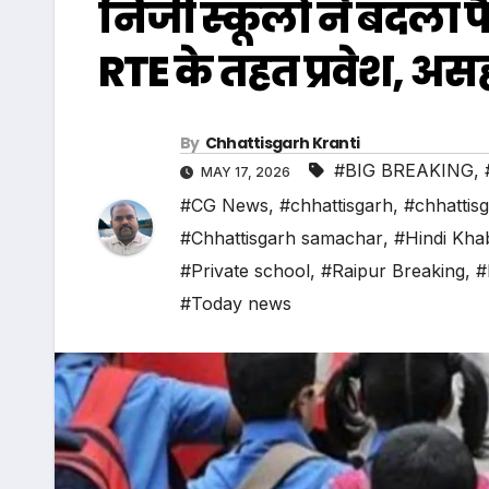
निजी स्कूलों ने बदला फ
RTE के तहत प्रवेश, अ
By
Chhattisgarh Kranti
#BIG BREAKING
,
MAY 17, 2026
#CG News
,
#chhattisgarh
,
#chhattis
#Chhattisgarh samachar
,
#Hindi Kha
#Private school
,
#Raipur Breaking
,
#
#Today news