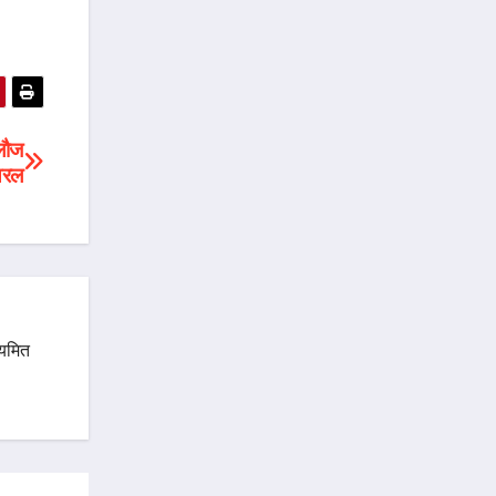
लौज
यरल
ियमित