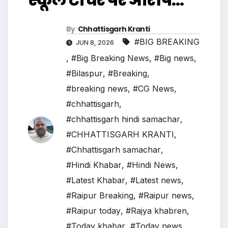
By
Chhattisgarh Kranti
#BIG BREAKING
JUN 8, 2026
,
#Big Breaking News
,
#Big news
,
#Bilaspur
,
#Breaking
,
#breaking news
,
#CG News
,
#chhattisgarh
,
#chhattisgarh hindi samachar
,
#CHHATTISGARH KRANTI
,
#Chhattisgarh samachar
,
#Hindi Khabar
,
#Hindi News
,
#Latest Khabar
,
#Latest news
,
#Raipur Breaking
,
#Raipur news
,
#Raipur today
,
#Rajya khabren
,
#Today khabar
,
#Today news