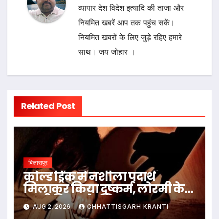
व्यापार देश विदेश इत्यादि की ताजा और
नियमित खबरें आप तक पहुंच सकें।
नियमित खबरों के लिए जुड़े रहिए हमारे
साथ। जय जोहार ।
Related Post
बिलासपुर
कोल्ड ड्रिंक में नशीला पदार्थ
मिलाकर किया दुष्कर्म, लोरमी के
नामी बिल्डर के खिलाफ मामला
AUG 2, 2026
CHHATTISGARH KRANTI
दर्ज