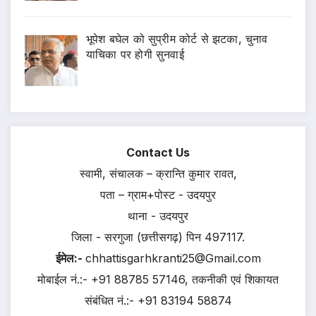
भूपेश बघेल को सुप्रीम कोर्ट से झटका, चुनाव
याचिका पर होगी सुनवाई
Contact Us
स्वामी, संचालक – क्रान्ति कुमार रावत,
पता – ग्राम+पोस्ट - उदयपुर
थाना - उदयपुर
जिला - सरगुजा (छत्तीसगढ़) पिन 497117.
ईमेल:-
chhattisgarhkranti25@Gmail.com
मोबाईल नं.:- +91 88785 57146, तकनीकी एवं शिकायत
संबंधित नं.:- +91 83194 58874