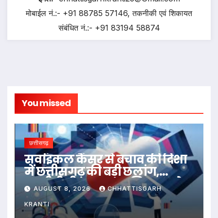
मोबाईल नं.:- +91 88785 57146, तकनीकी एवं शिकायत
संबंधित नं.:- +91 83194 58874
You missed
छत्तीसगढ़
सर्वाइकल कैंसर से बचाव की दिशा
में छत्तीसगढ़ की बड़ी छलांग,
एचपीवी टीकाकरण अभियान को
AUGUST 8, 2026
CHHATTISGARH
मिल रहा व्यापक जनसमर्थन
KRANTI