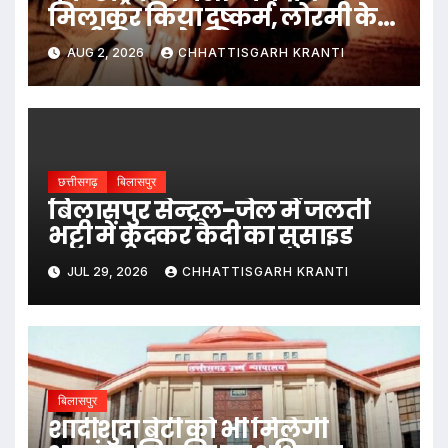
मिलाकर किया दुष्कर्म, लोरमी के
नामी बिल्डर के खिलाफ मामला
AUG 2, 2026
CHHATTISGARH KRANTI
दर्ज
छत्तीसगढ़
बिलासपुर
बिलासपुर सेन्ट्रल-जेल में जलती
भट्टी में कूदकर कैदी का सुसाइड
JUL 29, 2026
CHHATTISGARH KRANTI
बिलासपुर
शादीशुदा बेटी को भी मिलेगी