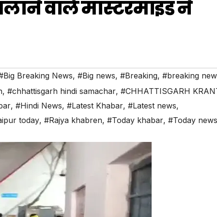
लाने वाले मास्टरमाइंड ने
#Big Breaking News
,
#Big news
,
#Breaking
,
#breaking new
h
,
#chhattisgarh hindi samachar
,
#CHHATTISGARH KRAN
bar
,
#Hindi News
,
#Latest Khabar
,
#Latest news
,
ipur today
,
#Rajya khabren
,
#Today khabar
,
#Today new