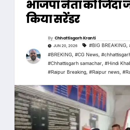
भाजपा नेता को जिंदा ज
किया सरेंडर
By
Chhattisgarh Kranti
#BIG BREAKING
,
JUN 20, 2026
#BREKING
,
#CG News
,
#chhattisgar
#Chhattisgarh samachar
,
#Hindi Kha
#Raipur Breaking
,
#Raipur news
,
#Ra