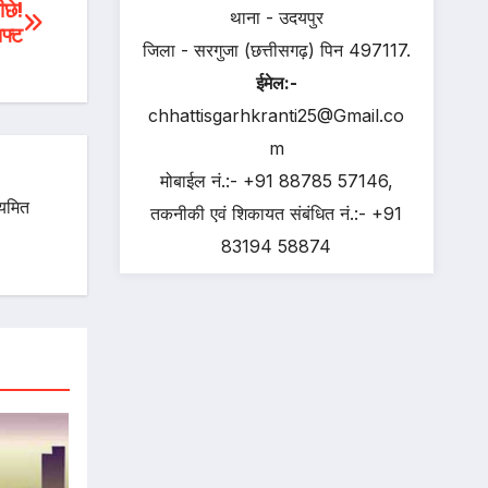
ीछे!
थाना - उदयपुर
िफ्ट
जिला - सरगुजा (छत्तीसगढ़) पिन 497117.
ईमेल:-
chhattisgarhkranti25@Gmail.co
m
मोबाईल नं.:- +91 88785 57146,
ियमित
तकनीकी एवं शिकायत संबंधित नं.:- +91
83194 58874