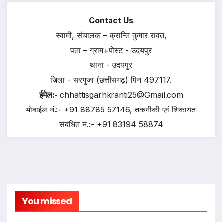
Contact Us
स्वामी, संचालक – क्रान्ति कुमार रावत,
पता – ग्राम+पोस्ट - उदयपुर
थाना - उदयपुर
जिला - सरगुजा (छत्तीसगढ़) पिन 497117.
ईमेल:-
chhattisgarhkranti25@Gmail.com
मोबाईल नं.:- +91 88785 57146, तकनीकी एवं शिकायत
संबंधित नं.:- +91 83194 58874
You missed