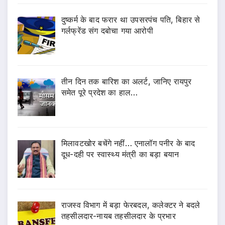
दुष्कर्म के बाद फरार था उपसरपंच पति, बिहार से
गर्लफ्रेंड संग दबोचा गया आरोपी
तीन दिन तक बारिश का अलर्ट, जानिए रायपुर
समेत पूरे प्रदेश का हाल…
मिलावटखोर बचेंगे नहीं… एनालॉग पनीर के बाद
दूध-दही पर स्वास्थ्य मंत्री का बड़ा बयान
राजस्व विभाग में बड़ा फेरबदल, कलेक्टर ने बदले
तहसीलदार-नायब तहसीलदार के प्रभार