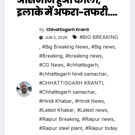
इलाके में अफरा-तफरी….
By
Chhattisgarh Kranti
#BIG BREAKING
JUN 2, 2026
,
#Big Breaking News
,
#Big news
,
#Breaking
,
#breaking news
,
#CG News
,
#chhattisgarh
,
#chhattisgarh hindi samachar
,
#CHHATTISGARH KRANTI
,
#Chhattisgarh samachar
,
#Hindi Khabar
,
#Hindi News
,
#Latest Khabar
,
#Latest news
,
#Raipur Breaking
,
#Raipur news
,
#Raipur steel plant
,
#Raipur today