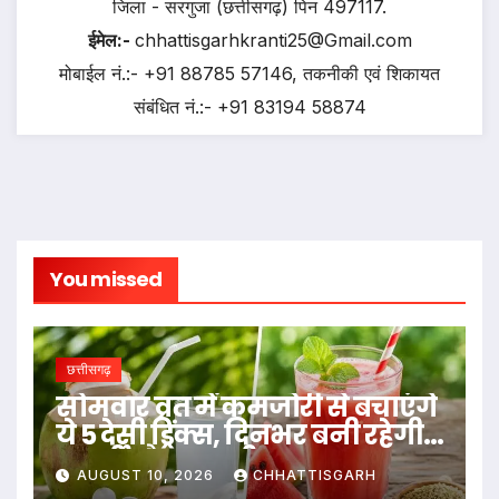
जिला - सरगुजा (छत्तीसगढ़) पिन 497117.
ईमेल:-
chhattisgarhkranti25@Gmail.com
मोबाईल नं.:- +91 88785 57146, तकनीकी एवं शिकायत
संबंधित नं.:- +91 83194 58874
You missed
छत्तीसगढ़
सोमवार व्रत में कमजोरी से बचाएंगे
ये 5 देसी ड्रिंक्स, दिनभर बनी रहेगी
एनर्जी और ताजगी…
AUGUST 10, 2026
CHHATTISGARH