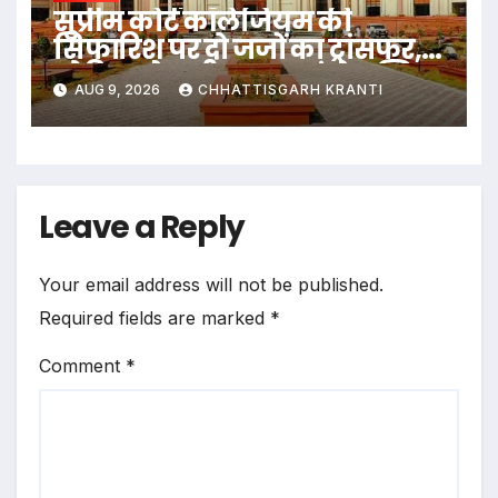
सुप्रीम कोर्ट कॉलेजियम की
सिफारिश पर दो जजों का ट्रांसफर,
ओडिशा से छत्तीसगढ़ आएंगे जस्टिस
AUG 9, 2026
CHHATTISGARH KRANTI
कृष्ण राम मोहपात्रा
Leave a Reply
Your email address will not be published.
Required fields are marked
*
Comment
*