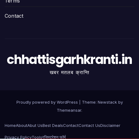
Terms
Contact
chhattisgarhkranti.in
खबर मतलब क्रान्ति
Proudly powered by WordPress
|
Theme:
Newstack
by
Themeansar
.
Home
About
Abut Us
Best Deals
Contact
Contact Us
Disclaimer
Privacy Policy
Tools
रजिस्ट्रेशन फॉर्म