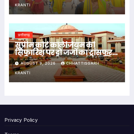
KRANTI
छत्तीसगढ़
सुप्रीम कोर्ट कॉलेजियम की
सिफारिश पर दो जजों का ट्रांसफर,
ओडिशा से छत्तीसगढ़ आएंगे जस्टिस
AUGUST 9, 2026
CHHATTISGARH
कृष्ण राम मोहपात्रा
KRANTI
Privacy Policy