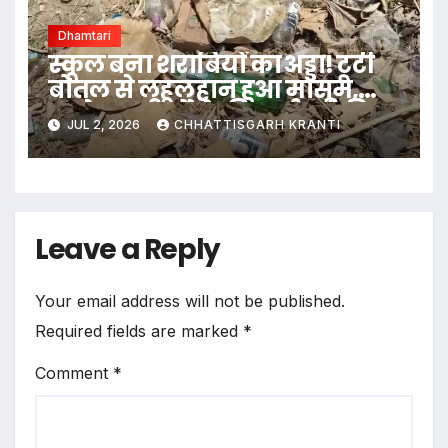
Dhamtari
स्कूल बना शराबियों का अड्डा! टूटी
बोतल से लहूलुहान हुआ मासूम,
भड़के ग्रामीणों ने की कार्रवाई की
JUL 2, 2026
CHHATTISGARH KRANTI
मांग
Leave a Reply
Your email address will not be published.
Required fields are marked
*
Comment
*