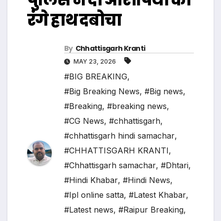
रंगे हाथ दबोचा
By
Chhattisgarh Kranti
MAY 23, 2026
#BIG BREAKING
,
#Big Breaking News
,
#Big news
,
#Breaking
,
#breaking news
,
#CG News
,
#chhattisgarh
,
#chhattisgarh hindi samachar
,
#CHHATTISGARH KRANTI
,
#Chhattisgarh samachar
,
#Dhtari
,
#Hindi Khabar
,
#Hindi News
,
#Ipl online satta
,
#Latest Khabar
,
#Latest news
,
#Raipur Breaking
,