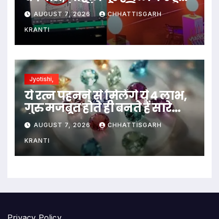
फरार; जांच में जुटी पुलिस…
AUGUST 7, 2026
CHHATTISGARH
KRANTI
Jyotishi,
ये रत्न पहनने से मिलेंगे ये 4 लाभ,
गुरु मजबूत होते ही बनते हैं सारे
काम…
AUGUST 7, 2026
CHHATTISGARH
KRANTI
Privacy Policy