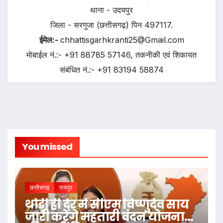
थाना - उदयपुर
जिला - सरगुजा (छत्तीसगढ़) पिन 497117.
ईमेल:-
chhattisgarhkranti25@Gmail.com
मोबाईल नं.:- +91 88785 57146, तकनीकी एवं शिकायत
संबंधित नं.:- +91 83194 58874
You missed
छत्तीसगढ़
रायपुर
थोड़ी ही देर में सीएम विष्णुदेव साय
जारी करेंगे महतारी वंदन योजना