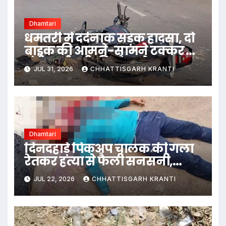
Dhamtari
धमतरी में दर्दनाक सड़क हादसा, दो
बाइक की आमने-सामने टक्कर में
मंडी कर्मचारी की मौत, दो अन्य
JUL 31, 2026
CHHATTISGARH KRANTI
घायल…
Dhamtari
दिनदहाड़े पिकअप चालक की गला
रेतकर हत्या से फैली सनसनी,
हमलावर फरार
JUL 22, 2026
CHHATTISGARH KRANTI