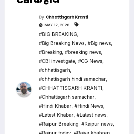
By
Chhattisgarh Kranti
MAY 12, 2026
#BIG BREAKING
,
#Big Breaking News
,
#Big news
,
#Breaking
,
#breaking news
,
#CBI investigate
,
#CG News
,
#chhattisgarh
,
#chhattisgarh hindi samachar
,
#CHHATTISGARH KRANTI
,
#Chhattisgarh samachar
,
#Hindi Khabar
,
#Hindi News
,
#Latest Khabar
,
#Latest news
,
#Raipur Breaking
,
#Raipur news
,
#Raipur today
,
#Rajya khabren
,