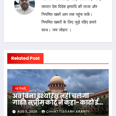
व्यापार देश विदेश इत्यादि की ताजा और
नियमित खबरें आप तक पहुंच सकें।
नियमित खबरों के लिए जुड़े रहिए हमारे
साथ। जय जोहार ।
Related Post
नई दिल्ली,
अब बिना इंश्योरेंस नहीं चलेगी
गाड़ी! सुप्रीम कोर्ट ने कहा- काटो ई-
चालान, पेट्रोल भी न दो
AUG 5, 2026
CHHATTISGARH KRANTI