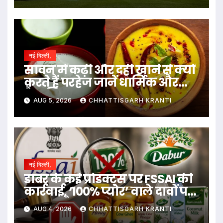
नई दिल्ली,
सावन में कढ़ी और दही खाने से क्यों
करते हैं परहेज जानें धार्मिक और
वैज्ञानिक वजह…
AUG 5, 2026
CHHATTISGARH KRANTI
नई दिल्ली,
डाबर के कई प्रोडक्ट्स पर FSSAI की
कार्रवाई, ‘100% प्योर’ वाले दावों पर
लगाया बैन
AUG 4, 2026
CHHATTISGARH KRANTI