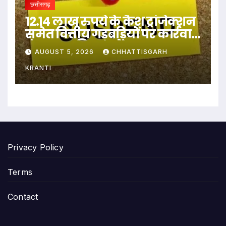
छत्तीसगढ़
12.14 लाख रुपये के कैश ट्रांजेक्शन
समेत वित्तीय गड़बड़ियों पर कार्रवाई,
पंचायत सचिव सस्पेंड…
AUGUST 5, 2026
CHHATTISGARH
KRANTI
Privacy Policy
Terms
Contact