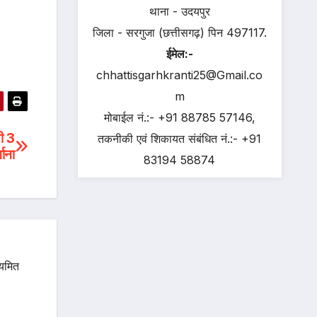
थाना - उदयपुर
जिला - सरगुजा (छत्तीसगढ़) पिन 497117.
ईमेल:-
chhattisgarhkranti25@Gmail.co
m
मोबाईल नं.:- +91 88785 57146,
यी 3
तकनीकी एवं शिकायत संबंधित नं.:- +91
ाना
83194 58874
ियमित