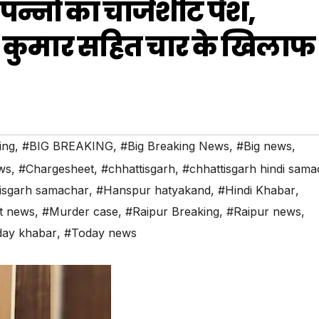
 पन्नों का चार्जशीट पेश,
कुमार सहित चार के खिलाफ
ing
,
#BIG BREAKING
,
#Big Breaking News
,
#Big news
,
ws
,
#Chargesheet
,
#chhattisgarh
,
#chhattisgarh hindi sama
isgarh samachar
,
#Hanspur hatyakand
,
#Hindi Khabar
,
t news
,
#Murder case
,
#Raipur Breaking
,
#Raipur news
,
ay khabar
,
#Today news